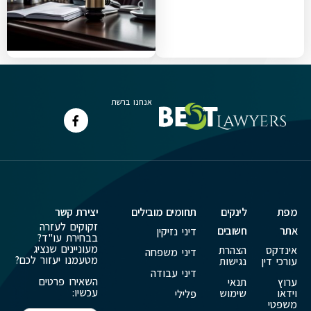
אנחנו ברשת
מפת
לינקים
תחומים מובילים
יצירת קשר
זקוקים לעזרה
אתר
חשובים
דיני נזיקין
בבחירת עו"ד?
מעוניינים שנציג
אינדקס
הצהרת
דיני משפחה
מטעמנו יעזור לכם?
עורכי דין
נגישות
דיני עבודה
השאירו פרטים
ערוץ
תנאי
עכשיו:
וידאו
שימוש
פלילי
משפטי