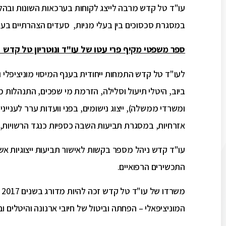
עו"ד טל קדש מרבה לייצג לקוחות בערכאות השונות ובהליכי
במסגרת סכסוכים בין בעלי מניות, סעדים הצהרתיים בעניי
ספר משפטי מקיף פרי עטו של עו"ד ונוטריון טל קדש "די
לעו"ד טל קדש התמחות ייחודית בענף המיסוי מוניציפלי וב
ביוב, היטלי תיעול וסלילה, הזרמת מי שפכים, התנהלות מו
ומשרדי ממשלה), ייצוג נישומים, בפני וועדות ערר לעניינ
אזרחיות, במסגרת תביעות השבה כספיות כנגד הרשויות, במ
עו"ד קדש ניהל מספר בקשות לאישור תביעות ייצוגיות אש
התכשירים הרפואיים.
המוניציפאלי – הפחתה וביטול של חיובי ארנונה והיטלים ו