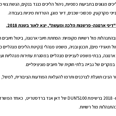
ם מגוונים בתביעות כספיות, ניהול הליכים כנגד בנקים, הגשת צווי מני
ני מקרקעין, סכסוכי שכנים, דיור מוגן, הטרדות מיניות בעבודה.
ני ארנונה- פרשנות הלכה ומעשה", יצא לאור בשנת 2018.
התנהלות מול רשויות מקומיות: הפחתת חיובי ארנונה, ביטול חיובים ר
ל תאגידי מים), תכנון ובניה, משפט מנהלי (נקיטת הליכים מנהליים כנ
י ארנונה, בבתי משפט לעניינים מנהליים במסגרת עתירות מנהליות וער
קרים של גבייה בלתי חוקית של חיובים מוניציפליים.
ר הניבו תועלת לצרכנים ותרמו להעלאת המודעות הציבורית, למשל, ב
משרדו של עו"ד טל קדש זכה להיות מדורג בשנים 2017 ו- 2018 ברשימת UN'S100
בהתנהלות מול רשויות.