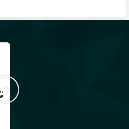
בע
יו