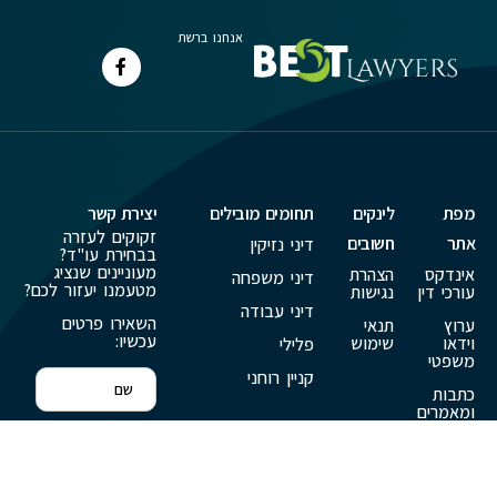
אנחנו ברשת
מפת
לינקים
תחומים מובילים
יצירת קשר
זקוקים לעזרה
אתר
חשובים
דיני נזיקין
בבחירת עו"ד?
מעוניינים שנציג
אינדקס
הצהרת
דיני משפחה
מטעמנו יעזור לכם?
עורכי דין
נגישות
דיני עבודה
השאירו פרטים
ערוץ
תנאי
עכשיו:
וידאו
שימוש
פלילי
משפטי
קניין רוחני
כתבות
ומאמרים
פרסמו
אצלנו
צור קשר