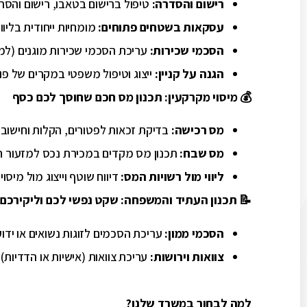
רישום והסדרה
:
טיפול ברישום בטאבו, רישום והסר
עסקאות בשטחים פתוחים
:
מומחיות ייחודית בליו
הסכמי שכירות
:
עריכת הסכמי שכירות מוגנים (למג
הגנה על קניין
:
ייצוג וטיפול משפטי במקרים של פ
💰
מיסוי מקרקעין: תכנון מס חכם שחוסך לכם כסף
מס רכישה
:
בדיקת זכאות לפטורים, הקלות וחישוב
מס שבח
:
תכנון מס מקדים במכירת נכס למזעור חבו
ליווי מול רשויות המס
:
דיווח שוטף וייצוג מול מיס
📝
תכנון העתיד והמשפחה: שקט נפשי לכם וליקירכם
הסכמי ממון
:
עריכת הסכמים לזוגות נשואים או ידוע
צוואות וירושות
:
עריכת צוואות (אישיות או הדדיות) 
למה לבחור במשרד שלנו
?