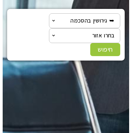
➥ גירושין בהסכמה
בחרו אזור
חיפוש