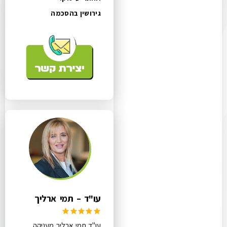
גירושין בהסכמה
עו"ד – תמי ארליך
עו"ד תמי ארליך מעניקה