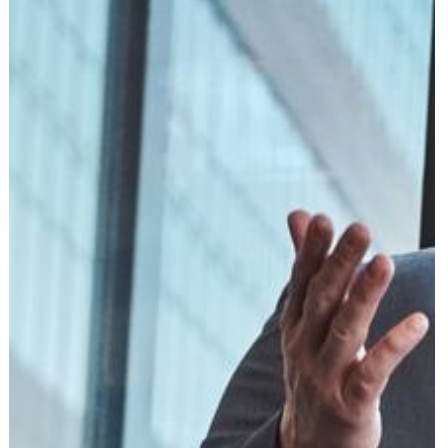
הוצאה לפועל
פלילי
משפט מסחרי
משפט אזרחי
רשלנות רפואית
פשיטת רגל
גישור ובוררות
צה"ל-משרד הביטחון