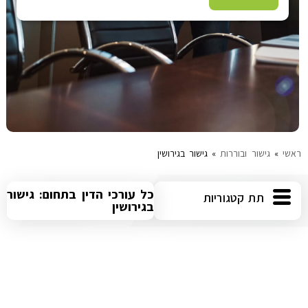
הוצאה לפועל
פלילי
משפט מסחרי
משפט אזרחי
ראשי
»
גישור ובוררות
»
גישור בגירושין
רשלנות רפואית
כל עורכי הדין בתחום: גישור
תת קטגוריות
בגירושין
פשיטת רגל
גישור ובוררות
צה"ל-משרד הביטחון