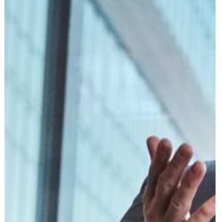
הוצאה לפועל
פלילי
משפט מסחרי
משפט אזרחי
רשלנות רפואית
פשיטת רגל
גישור ובוררות
צה"ל-משרד הביטחון