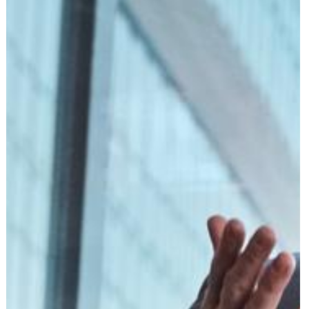
הוצאה לפועל
פלילי
משפט מסחרי
משפט אזרחי
רשלנות רפואית
פשיטת רגל
גישור ובוררות
צה"ל-משרד הביטחון