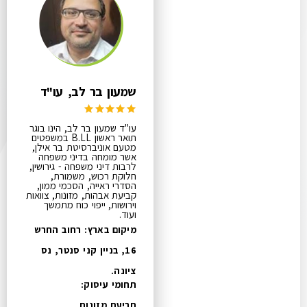
שמעון בר לב, עו"ד
עו"ד שמעון בר לב, הינו בוגר
תואר ראשון B.LL במשפטים
מטעם אוניברסיטת בר אילן,
אשר מומחה בדיני משפחה
לרבות דיני משפחה - גירושין,
חלוקת רכוש, משמורת,
הסדרי ראייה, הסכמי ממון,
קביעת אבהות, מזונות, צוואות
וירושות, ייפוי כוח מתמשך
ועוד.
מיקום בארץ: רחוב החרש
16, בניין קני סנטר, נס
ציונה.
תחומי עיסוק:
תביעת מזונות