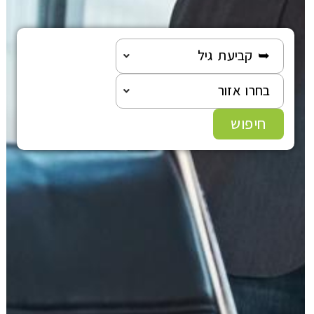
➥ קביעת גיל
בחרו אזור
חיפוש