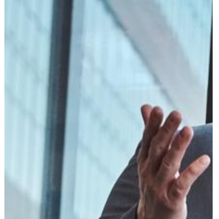
הוצאה לפועל
פלילי
משפט מסחרי
משפט אזרחי
רשלנות רפואית
פשיטת רגל
גישור ובוררות
צה"ל-משרד הביטחון