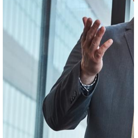
הוצאה לפועל
פלילי
משפט מסחרי
משפט אזרחי
רשלנות רפואית
פשיטת רגל
גישור ובוררות
צה"ל-משרד הביטחון