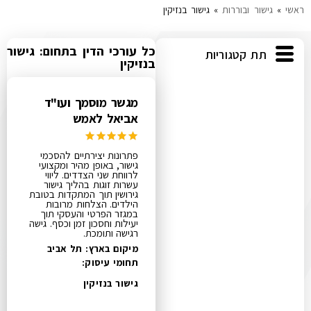
ראשי
»
גישור ובוררות
»
גישור בנזיקין
עוד תחומים
כל עורכי הדין בתחום: גישור
תת קטגוריות
בנזיקין
מגשר מוסמך ועו"ד
אביאל לאמש
פתרונות יצירתיים להסכמי
גישור, באופן מהיר ומקצועי
לרווחת שני הצדדים​. ליווי
עשרות זוגות בהליך גישור
גירושין תוך המתקדות בטובת
הילדים. הצלחות מרובות
במגזר הפרטי והעסקי תוך
יעילות וחסכון זמן וכסף. גישה
רגישה ותומכת.
מיקום בארץ: תל אביב
תחומי עיסוק:
גישור בנזיקין