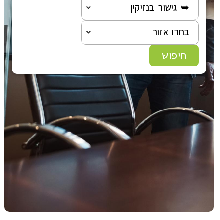
הוצאה לפועל
➥ גישור בנזיקין
בחרו אזור
פלילי
חיפוש
משפט מסחרי
משפט אזרחי
רשלנות רפואית
פשיטת רגל
גישור ובוררות
צה"ל-משרד הביטחון