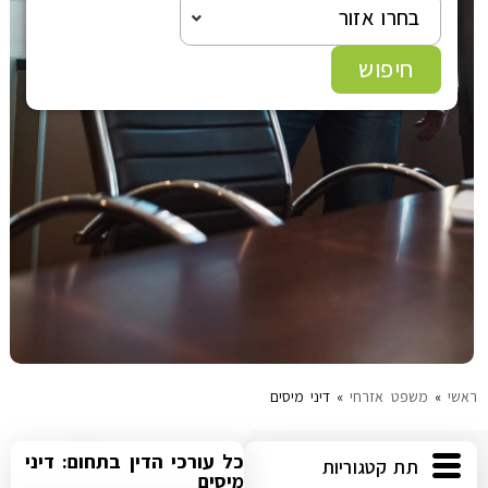
הוצאה לפועל
בחרו אזור
חיפוש
פלילי
משפט מסחרי
משפט אזרחי
רשלנות רפואית
פשיטת רגל
ראשי
»
משפט אזרחי
»
דיני מיסים
גישור ובוררות
כל עורכי הדין בתחום: דיני
תת קטגוריות
צה"ל-משרד הביטחון
מיסים