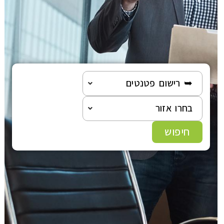
הוצאה לפועל
פלילי
משפט מסחרי
➥ רישום פטנטים
משפט אזרחי
בחרו אזור
רשלנות רפואית
חיפוש
פשיטת רגל
גישור ובוררות
צה"ל-משרד הביטחון