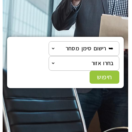
הוצאה לפועל
פלילי
משפט מסחרי
➥ רישום סימן מסחר
משפט אזרחי
בחרו אזור
רשלנות רפואית
חיפוש
פשיטת רגל
גישור ובוררות
צה"ל-משרד הביטחון