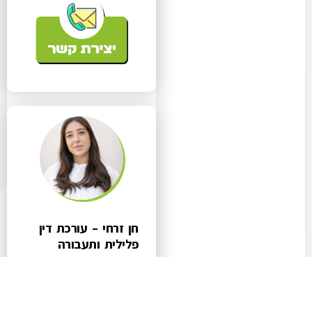
חן זרחי – עורכת דין
פלילית ותעבורה
עו"ד חן זרחי מעניקה ייצוג
משפטי מקצועי ואישי בתחומי
המשפט הפלילי ודיני
התעבורה, תוך ליווי צמוד של