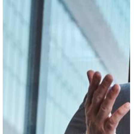
הוצאה לפועל
פלילי
משפט מסחרי
משפט אזרחי
רשלנות רפואית
פשיטת רגל
גישור ובוררות
צה"ל-משרד הביטחון