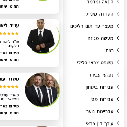
הונאה ומרמה
תחומי עיסו
הטרדה מינית
עו"ד ליאור
מעצר עד תום הליכים
מעשה מגונה
עו"ד ליאור ב
הלקוח.
רצח
מיקום בארץ:
תחומי עיסו
משפט צבאי פלילי
נפגעי עבירה
משרד עורכ
עבירות ביטחון
משרד עורכי 
עבירות מס
בישראל. מגי
מיקום בארץ
עבריינות נוער
תחומי עיסו
עורך דין צבאי