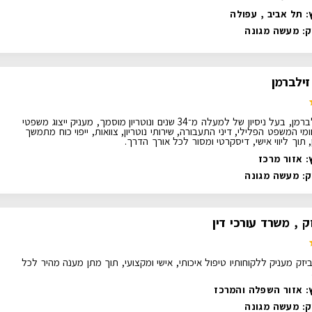
: תל אביב , עפולה
ק:
מעשה מגונה
זילברמן
עו"ד דוד זילברמן, בעל ניסיון של למעלה מ־34 שנים ונוטריון מוסמך, מעניק ייצוג משפטי
י המשפט הפלילי, דיני התעבורה, שירותי נוטריון, צוואות, ייפוי כוח מתמשך
 תוך ליווי אישי, דיסקרטי ומסור לכל אורך הדרך.
: אזור מרכז
ק:
מעשה מגונה
ק , משרד עורכי דין
יזק מעניק ללקוחותיו טיפול איכותי, אישי ומקצועי, תוך מתן מענה מהיר לכל
: אזור השפלה והמרכז
ק:
מעשה מגונה