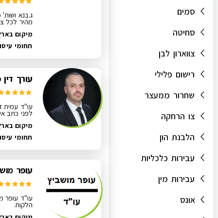
סמים
ג.בנא ושות' 
מהיר לכל צר
סחיטה
מיקום בארץ
תחומי עיסו
צווארון לבן
רישום פלילי
עורך דין 
שחרור ממעצר
עו"ד עמית ז
לפני כתב איש
צו הרחקה
מיקום בארץ
הלבנת הון
תחומי עיסו
עבירות כלכליות
עופר מושב
עבירות מין
עו"ד עופר מו
אונס
הלקוח.
מיקום בארץ