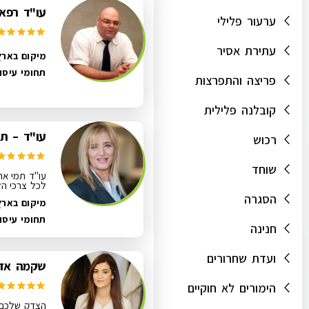
עו"ד רפאל
ערעור פלילי
עתירת אסיר
מיקום בארץ
תחומי עיסו
פריצה והתפרצות
קובלנה פלילית
עו"ד – תמ
רכוש
שוחד
עו"ד תמי אר
לכל צרכי הלקוח
הסגרה
מיקום בארץ
תחומי עיסו
חנינה
ועדת שחרורים
שקמה אדרי
הימורים לא חוקיים
הצדק שלכם 