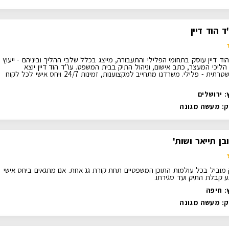
 הוד דיין
ד דיין עוסק בתחומי הפלילי והתעבורה, מייצג בכלל שלבי ההליך וביניהם - ייעוץ
הליכי המעצר, כתב אישום, וניהול התיק בבית המשפט. עו"ד הוד דיין יוצא
התביעה המשטרתית - פלילי. משרדנו מתחייב למקצוענות, זמינות 24/7 ויחס אישי לכל לקוח
: ירושלים
ק:
מעשה מגונה
בן תייאר ושות'
מוביל בכל עולמות התוכן המשפטיים תחת קורת גג אחת. אנו מתגאים ביחס אישי
ע קבלת התיק ועד סגירתו.
: חיפה
ק:
מעשה מגונה