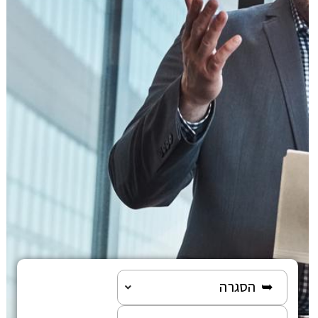
הוצאה לפועל
פלילי
משפט מסחרי
משפט אזרחי
רשלנות רפואית
פשיטת רגל
גישור ובוררות
➥ הסגרה
צה"ל-משרד הביטחון