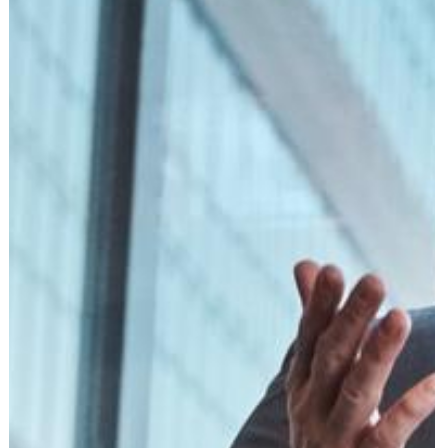
הוצאה לפועל
פלילי
משפט מסחרי
משפט אזרחי
רשלנות רפואית
פשיטת רגל
גישור ובוררות
צה"ל-משרד הביטחון