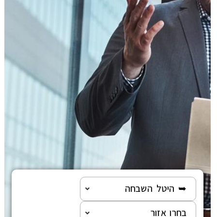
הוצאה לפועל
פלילי
משפט מסחרי
משפט אזרחי
רשלנות רפואית
פשיטת רגל
גישור ובוררות
➥ היטל השבחה
צה"ל-משרד הביטחון
בחרו אזור