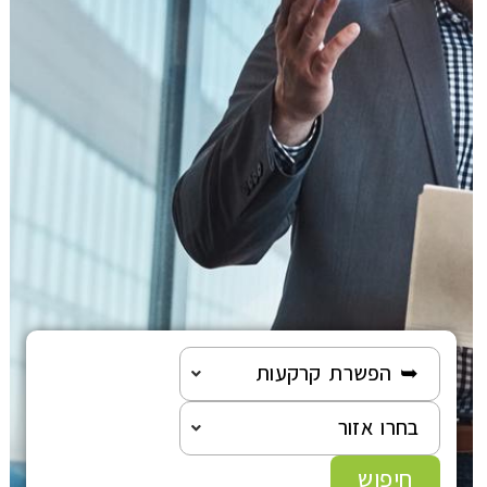
הוצאה לפועל
פלילי
משפט מסחרי
משפט אזרחי
רשלנות רפואית
פשיטת רגל
➥ הפשרת קרקעות
גישור ובוררות
בחרו אזור
צה"ל-משרד הביטחון
חיפוש