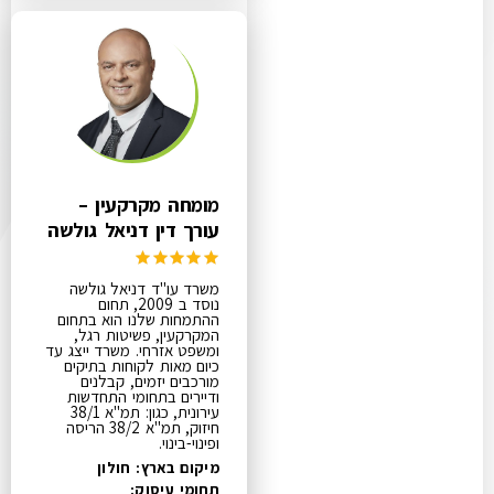
מומחה מקרקעין –
עורך דין דניאל גולשה
משרד עו"ד דניאל גולשה
נוסד ב 2009, תחום
ההתמחות שלנו הוא בתחום
המקרקעין, פשיטות רגל,
ומשפט אזרחי. משרד ייצג עד
כיום מאות לקוחות בתיקים
מורכבים יזמים, קבלנים
ודיירים בתחומי התחדשות
עירונית, כגון: תמ"א 38/1
חיזוק, תמ"א 38/2 הריסה
ופינוי-בינוי.
מיקום בארץ: חולון
תחומי עיסוק: