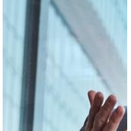
הוצאה לפועל
פלילי
משפט מסחרי
משפט אזרחי
רשלנות רפואית
פשיטת רגל
גישור ובוררות
צה"ל-משרד הביטחון