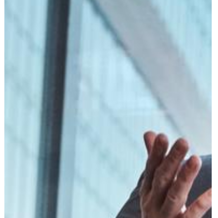
הוצאה לפועל
פלילי
משפט מסחרי
משפט אזרחי
רשלנות רפואית
פשיטת רגל
גישור ובוררות
צה"ל-משרד הביטחון