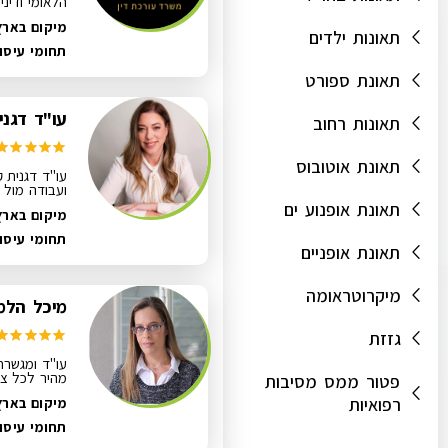
הלאומי ודיני
מיקום בארץ
תאונות ילדים
תחומי עיסו
תאונת ספורט
עו"ד דגני
תאונות רחוב
תאונת אוטובוס
עו"ד דגנית ק
ועבודה מול בי
תאונת אופנוע ים
מיקום בארץ:
תחומי עיסו
תאונת אופניים
מיקרוטראומה
מיכל הלמן
גזזת
עו"ד ומגשרת
מהיר לכל צר
פטור ממס מסיבות
רפואיות
מיקום בארץ
תחומי עיסו