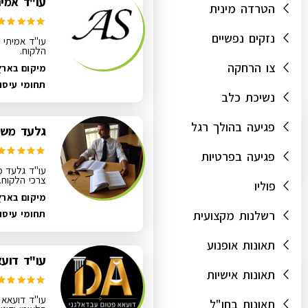
עו"ד אמית
הטרדה מינית
נזקים נפשיים
עו"ד אמיתי ס
הלקוח.
צו הרחקה
מיקום בארץ
תחומי עיסו
נשיכת כלב
פגיעה בהולך רגל
גלעד משה
פגיעה בפרטיות
עו"ד גלעד מ
צרכי הלקוח.
פוליו
מיקום בארץ
רשלנות מקצועית
תחומי עיסו
תאונות אופנוע
עו"ד דוע
תאונות אישיות
עו"ד דועאא פ
תאונות בחו"ל