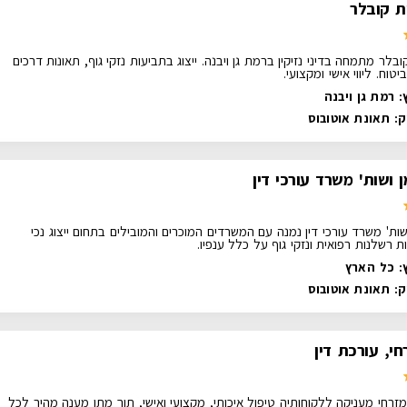
ת קובלר
ובלר מתמחה בדיני נזיקין ברמת גן ויבנה. ייצוג בתביעות נזקי גוף, תאונות דרכים
טוח. ליווי אישי ומקצועי.
 רמת גן ויבנה
ק:
תאונת אוטובוס
ן ושות' משרד עורכי דין
שות' משרד עורכי דין נמנה עם המשרדים המוכרים והמובילים בתחום ייצוג נכי
 רשלנות רפואית ונזקי גוף על כלל ענפיו.
: כל הארץ
ק:
תאונת אוטובוס
י, עורכת דין
זרחי מעניקה ללקוחותיה טיפול איכותי, מקצועי ואישי, תוך מתן מענה מהיר לכל