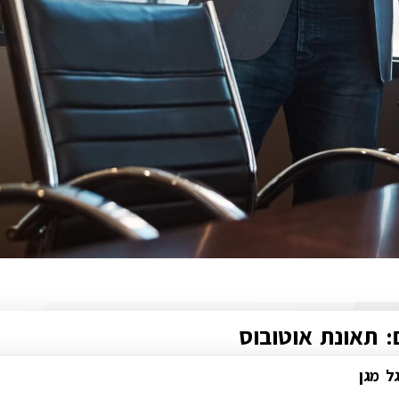
: תאונת אוטובוס
גל מגן