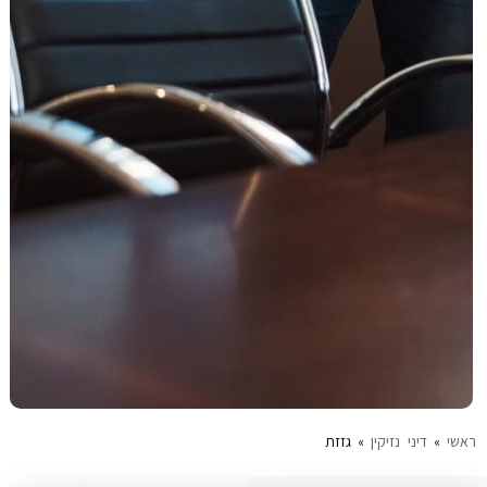
עוד תחומים
ראשי
»
דיני נזיקין
»
גזזת