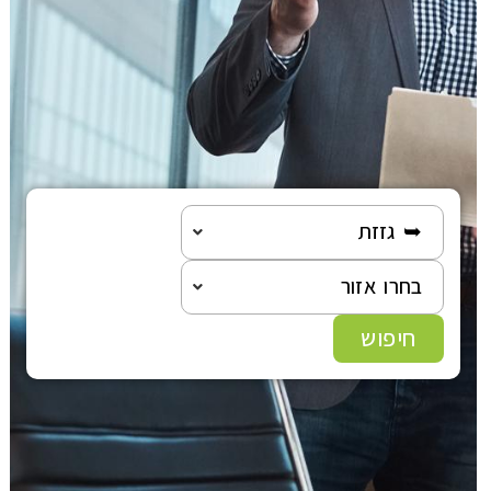
הוצאה לפועל
פלילי
משפט מסחרי
משפט אזרחי
➥ גזזת
רשלנות רפואית
בחרו אזור
חיפוש
פשיטת רגל
גישור ובוררות
צה"ל-משרד הביטחון