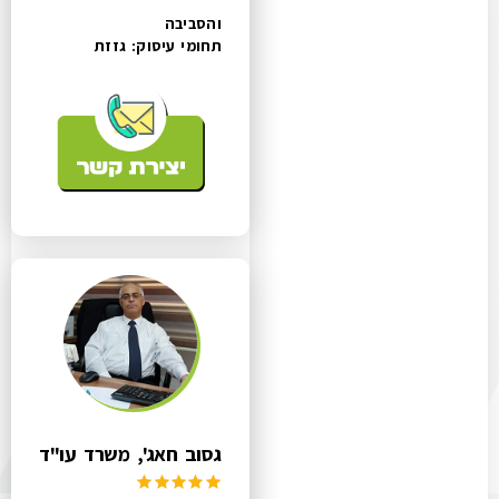
והסביבה
תחומי עיסוק:
גזזת
גסוב חאג', משרד עו"ד