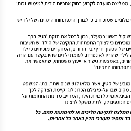
ממליצה הוועדה לקבוע בחוק אחריות הורית למימוש זכותו
ולוגיים שמוכיחים כי לצורך התפתחותו התקינה של ילד יש
שיקול ראשון במעלה, נכון לבטל את חזקת 'הגיל הרך'.
מוכיחים כי לצורך התפתחות התקינה של הילד יש חשיבות
ים של סכסוך חריף בין ההורים, המחקרים מוכיחים כי ילד
 לילד שהוריו לא נפרדו, לעומת ילדים שהיו בקשר עם הורה
הורים, באמצעות גישור או ייעוץ משפחתי, שתאפשר את
התפתחותו התקינה".
כיום בתי-המשפט מייחסים חשיבות ומעניקים משקל רב לרצונו המובע של קטין, אשר מלאו לו 9 שנים ויותר. בתי-המשפט
ום שבו על-פי גילם הכרונולוגי קיימת הצדקה לכך.
לד להשמיע את דעתו, מעוגנת בסעיף 12 באמנה הבינלאומית לזכויות הילד, המחייב מדינות החתומות על
 הנוגעים לו, ולתת משקל לרצונו
וה המלצה לנקיטת הליכים או להימנעות מהם. כל
ד ומסיר מעורכי הדין באתר כל אחריות.