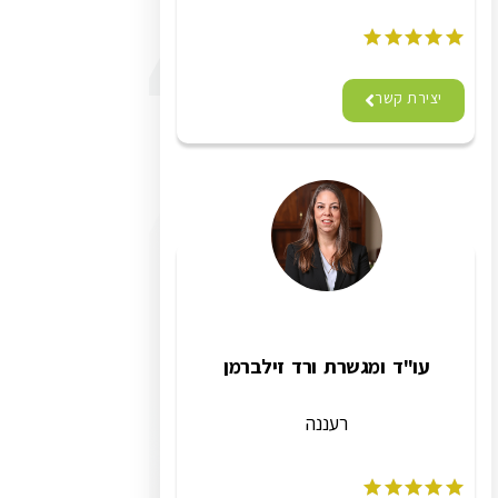
יצירת קשר
עו"ד ומגשרת ורד זילברמן
רעננה