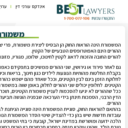
אינדקס עורכי דין
ערוץ
משמורת
המשמורת הינה הוראות החוק הן הבסיס ליצירת משמורת, פרי י
ההורים הינם האפוטרופסים הטבעיים של הקטין.
להורים החובה והזכות לדאוג לקטין לחינוכו, שלומו, מגוריו, מזונותיו
גם לאחר פירוד או גירושין, שני ההורים ממשיכים בתפקידם כאפו
בקבלת החלטות מהותיות הנוגעות לילדים כגון חינוך, בריאות וכיו
לחלוקת הזמן בינם לבין הקטינים, וככל שאחד מהם ישמש כהורה
הקטינים. לחלופין יכולים שני ההורים לחלוק באופן שווה במשמו
ככל שההורים לא יגיעו להסכמות לעניין משמורת הקטינים, תוכ
הדין הרבני, הסמכות תינתן בידי הערכאה שבפניה הוגשה תביעה 
ההורים.
בהתאם להוראות החוק, סוגיית המשמורת הינה סוגייה הניתנת לבח
עובדות חדשות שיש בהן כדי להצדיק שינוי הסדר המשמורת הנוכ
הלכה ידועה ומושרשת במדינת ישראל, קובעת כי בתי המשפט ובתי 
טובת הילד, שהינו עיקרון מנחה בפתרון סכסוכים בין הורים בסוג