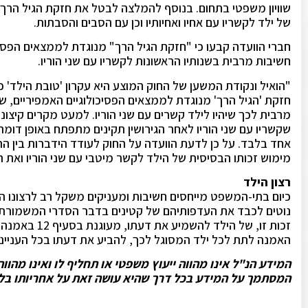
שוויון משפטי בתחום. בנוסף להמלצה לבטל את חזקת הגיל הרך, 
של ילד לקשריו עם אחיו ואחיותיו וכן עם הסבים והסבתות.
חברי הוועדה קבעו כי "חזקת הגיל הרך" מנוגדת לממצאים הפסיכ
חשיבות מרבית בשנותיו הראשונות לקשריו עם שני הוריו.
"הואיל ונקודת המשען של החוק המוצע היא עקרון 'טובת הילד' כ
חזקת 'הגיל הרך' מנוגדת לממצאים הפסיכולוגיים האמפיריים, ש
מרבית לכך שיהיו לילד קשרים עם שני הוריו. למעט מקרים קיצוני
שקשריו עם שני הוריו לאחר הגירושין תקינים מתפתח באופן דומה
אחד בלבד. על כן לדעת הוועדה על החוק לעודד הידברות בין ה
מימוש זכותו הבסיסית של הילד לקשר מיטבי עם שני הוריו ואת 
רצון הילד
נוטים לכבד את העדפותיהם של קטינים בדבר הסדרי המשמורת מק
זכות זו, של הי
האמנה לתת לכל ילד המסוגל לכך, להביע את דעתו בכל העניינים
המידע הנ"ל אינו מהווה ייעוץ משפטי או תחליף לו ואינו מהו
המסתמך על המידע בכל דרך שהיא עושה זאת על אחריותו בלב