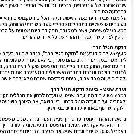
שורה ארוכה של אינטרסים, צרכים וזכויות של הקטינים ואופן השפ
בהכרעה הסופית.
על מנת שבידי הערכאה השיפוטית יהיו הכלים המקצועיים הראוי
בעובדים סוציאליים בתפקידם כפקידי סעד בשירותי הרווחה, בלש
המשפט למשפחה, אשר במסגרת תפקידם הינם אמונים על הכנת
הקטין לצד כושר תפקודו ההורי של כל אחד מההורים.
חזקת הגיל הרך
לידי אמו. במקרים חריגים בהם מוכח, כי האם נעדרת מסוגלות ה
יחד עם זאת, החוק מותיר בידי בתי המשפט שיקול דעת נרחב, ב
למגמה הולכת וגוברת בחברה הישראלית המערערת את מעמדה ש
ולהורות שווה מצד אבות, ביחס לילדיהם שטרם מלאו להם 6 שנים.
ועדת שניט – ביטול חזקת הגיל הרך
במרץ 2005 הוקמה ועדת שניט, שנועדה לבחון את הכללים 
ולאחריה. על הוועדה הוטל לבחון, בין השאר, את הצורך בשינויה 
חלוקה ושיתוף באחריות ההורים בגירושין.
בראשות הוועדה עומד פרופ' דן שניט, ועם חבריה נמנים משפטנ
ההורות ואנשי אקדמיה מעולם המשפט והפסיכולוגיה, עורכי דין ור
באפריל 2008 סיימה ועדת שניט את מסכת הדיונים ופרסמ