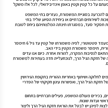
עתם על כל קטין וקטין באופן אינדיבידואלי, לכל אלו משקל
ים להכרעה בסוגיית המשמורת, נעזרים בתי המשפט
כות לשירותים חברתיים או ביחידת הסיוע שליד בתי
 תסקיר סעד, במסגרתו תינתה המלצותיהם ביחס לטובת
סעיף 25 לחוק קובע את "חזקת הגיל הרך", חזקה שהינה בעלת מעמד סטטוטורי, לפיה משמורתו של קטין עד גיל 6 תימסר
ורית, תימסר משמורת הקטין בידי האב.
התאם לנסיבות המקרה, להורות אחרת. כיום אנו עדים
ל חזקת הגיל הרך, לנוכחעלייה חדה בעתירות למשמורת
הקיימים לחלוקה ושיתוף באחריות ההורית בתקופת הגירושין
של חזקת הגיל הרך, ואפשרות עיגון חקיקתי של הסדרי
ים, בכירים מעולם המשפט, פעילים חברתיים בתחום
אשי ועדות שונות.
ה המלצות לפיהן יש לבטל את הוראת חזקת הגיל הרך וליצור