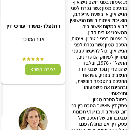
א. אימות בפני רושם נישואין-
בהסכם ממון אשר נכרת לפני
הנישואין, או בשעת עריכתם,
הוא יכול אימות רושם הנישואין
רוזנפלד-משרד עורכי דין
לבוא במקום אישור בית
המשפט או בית הדין.
ב. אימות בפני נוטריון- אימות
אזור המרכז
הסכם ממון אשר נכרת לפני
הנישואין, יכול להיעשות בפני
נוטריון לפיחוק הנוטריונים,
התשל"ו- 1976, ובלבד
שהנוטריון נוכח שבני הזוג
יצירת קשר
הניצבים בפניו, עשו את
ההסכם בהסכמה חופשית,
ובהבינם את משמעותו
ותוצאותיו.
ביטול הסכם ממון
פסק דין שאישר הסכם בין בני
זוג, משולבות בו שתי תכונות
מצטברות, של הסכם ושל
פסק דין. אם מתגלה פגם
בהליך השיפוטי, אשר בו נכרך