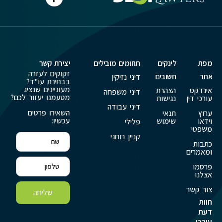
מפת
לינקים
תחומים מובילים
יצירת קשר
זקוקים לעזרה
אתר
חשובים
דיני נזיקין
בבחירת עו"ד?
מעוניינים שנציג
אינדקס
הצהרת
דיני משפחה
מטעמנו יעזור לכם?
עורכי דין
נגישות
דיני עבודה
השאירו פרטים
ערוץ
תנאי
עכשיו:
וידאו
שימוש
פלילי
משפטי
קניין רוחני
כתבות
ומאמרים
פרסמו
אצלנו
צור קשר
שליחה
חוות
דעת
עורכי