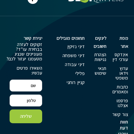
מפת
לינקים
תחומים מובילים
יצירת קשר
זקוקים לעזרה
אתר
חשובים
דיני נזיקין
בבחירת עו"ד?
מעוניינים שנציג
אינדקס
הצהרת
דיני משפחה
מטעמנו יעזור לכם?
עורכי דין
נגישות
דיני עבודה
השאירו פרטים
ערוץ
תנאי
עכשיו:
וידאו
שימוש
פלילי
משפטי
קניין רוחני
כתבות
ומאמרים
פרסמו
אצלנו
צור קשר
שליחה
חוות
דעת
עורכי