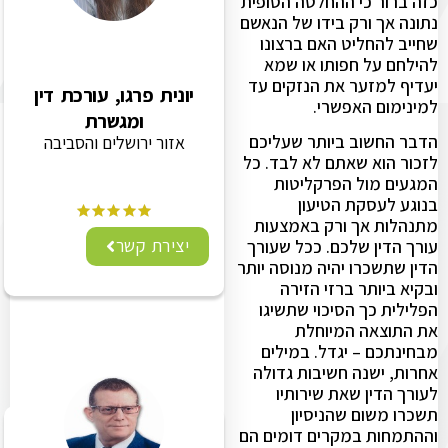
כזה ברור כי ההחלטה הסופית
נתונה אך ורק בידו של הנאשם
שחייב להחליט האם ברצונו
להילחם על חפותו או שמא
יעדיף למזער את הנזקים עד
יונית פרגו, עורכת דין
למינימום האפשרי.
ומגשרת
הדבר החשוב ביותר שעליכם
אזור ירושלים והסביבה
לזכור הוא שאתם לא לבד. כל
המגעים מול הפרקליטות
בנוגע לעסקת הטיעון
מתנהלות אך ורק באמצעות
יצירת קשר
עורך הדין שלכם. ככל שעורך
הדין שתשכרו יהיה מנוסה יותר
ובקיא ביותר ברזי הזירה
הפלילית כך הסיכוי שתשיגו
את התוצאה המיוחלת
מבחינתכם – יגדל. במילים
אחרות, ישנה חשיבות גדולה
לעורך הדין שאת שירותיו
תשכרו משום שהניסיון
וההתמחות במקרים דומים הם