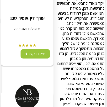
ויקר מאוד להביא את המואשם
להרשעה. לכן, במידה
והמואשם מוכן להודות בביצוע
עורך דין אופיר סבג
העבירות, הפרקליטות לעיתים
מאפשרת את תיקון כתב
האישום לנסיבות המקרה כמו
ירושלים והסביבה
שהנאשם מוכן להודות בהן.
מאידך, הנאשם עצמו מגיע
למסקנה כי ניהולו של הליך
הוכחות מתמשך עלול לפגוע
בו הן ברמה הכלכלית, הן בזו
יצירת קשר
התדמיתית והן במבחן
התוצאה. לכן, הוא ייטה לחתום
על ההסכם במסגרתו יושת
עליו כאמור עונש קל יותר
מהמצופה וזאת בנוסף לשינוי
אפשרי בסעיפי האישום.
לבסוף, בית המשפט צפוי
לעודד את הצדדים להגיע
לעסקת טיעון על מנת לחסוך
זמן שיפוטי שעיקרו בניסיון