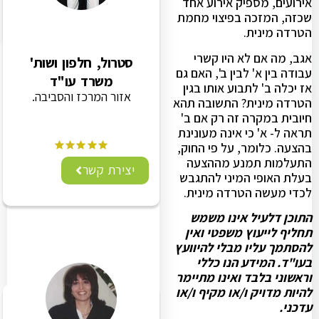
אירועים, מספיק אירוע אחד
שכזה, המזכה בפיצוי מחמת
הטרדה מינית.
אגב, מה אם לא היו קשרי
סטרול, חלפון ושות'
עבודה בין א' לבין ב', האם גם
משרד עו"ד
אז יכלה ב' לתבוע אותו בגין
אזור המרכז והסביבה.
הטרדה מינית? התשובה תהא
חיובית במקרה זה רק אם ב'
תראה ל- א' כי אינה מעונינת
בהצעה. כלומר, על פי החוק,
התעלמות תמנע מההצעה
יצירת קשר
בעלת האופי המיני להתגבש
לכדי מעשה הטרדה מינית.
התוכן דלעיל אינו משמש
תחליף לייעוץ משפטי ואין
להסתמך עליו מבלי להיוועץ
בעו"ד. המידע הנו כללי
וראשוני בלבד ואינו מתיימר
להיות מדויק ו/או מקיף ו/או
עדכני.