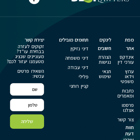
מפת
לינקים
תחומים מובילים
יצירת קשר
זקוקים לעזרה
אתר
חשובים
דיני נזיקין
בבחירת עו"ד?
מעוניינים שנציג
אינדקס
הצהרת
דיני משפחה
מטעמנו יעזור לכם?
עורכי דין
נגישות
דיני עבודה
השאירו פרטים
ערוץ
תנאי
עכשיו:
וידאו
שימוש
פלילי
משפטי
קניין רוחני
כתבות
ומאמרים
פרסמו
אצלנו
צור קשר
שליחה
חוות
דעת
עורכי