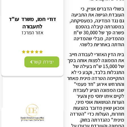
בשולי הדברים אציין, כי
העובדת הגישה את התביעה
דודי חמו, משרד עו"ד
גם נגד המדינה, כמעסיקתה,
לתעבורה
במסגרתה קיבלה בהסכם
פשרה סך של 30,000 ש"ח
אזור המרכז
מהמדינה, מבלי שהמדינה
הודתה באחריות כלשהי.
בית הדין האזורי לעבודה חייב
את הממונה לפצות אותה בסך
יצירת קשר
של 15,000 ש"ח בעילה של
התנכלות בלבד, וקבע כי לא
התקיימה הטרדה מינית מאחר
והתרחש אירוע "חד פעמי"
שבו הממונה הציע לעובדת
לקיים איתו יחסי מין והעיר
הערות הנושאות אופי מיני,
ומכאן שאין מדובר בהצעות
חוזרות, העולות כדי "הטרדה
מינית" כהגדרתה בחוק.
הממונה והעובדת ערערו על