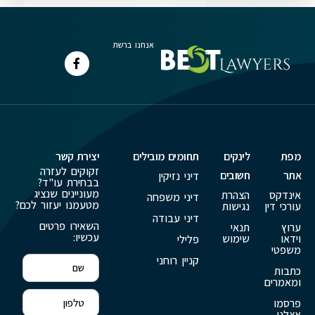
אנחנו ברשת
מפת
לינקים
תחומים מובילים
יצירת קשר
זקוקים לעזרה
אתר
חשובים
דיני נזיקין
בבחירת עו"ד?
מעוניינים שנציג
אינדקס
הצהרת
דיני משפחה
מטעמנו יעזור לכם?
עורכי דין
נגישות
דיני עבודה
השאירו פרטים
ערוץ
תנאי
עכשיו:
וידאו
שימוש
פלילי
משפטי
קניין רוחני
כתבות
ומאמרים
פרסמו
אצלנו