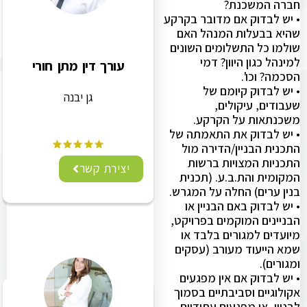
חברה המשכנת?
• יש לבדוק אם מדובר בקרקע
שהיא בבעלות המנהל האם
שולמו כל התשלומים השונים
למינהל כגון היוון? דמי
עורך דין מתן חורי
הסכמה? וכו'.
• יש לבדוק קיומם של
גן יבנה
שעבודים, עיקולים,
משכנתאות על הקרקע.
• יש לבדוק את התאמתה של
התכנית הבניין/הדירה מול
התכניות המצויות ברשות
יצירת קשר
המקומית והת.ב.ע. (תכנית
בנין ערים) החלה על המגרש.
• יש לבדוק באם הבניין או
הבניינים המוקמים בפרויקט,
מיועדים למגורים בלבד או
שמא הייעוד מעורב (עסקים
ומגורים).
• יש לבדוק אם אין מפגעים
אקולוגיים וסביבתיים בסמוך
לבניין, או מפגעים עתידיים.