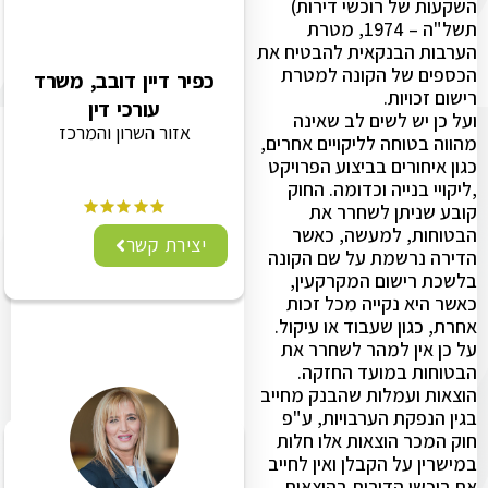
השקעות של רוכשי דירות)
תשל"ה – 1974, מטרת
הערבות הבנקאית להבטיח את
הכספים של הקונה למטרת
כפיר דיין דובב, משרד
רישום זכויות.
עורכי דין
ועל כן יש לשים לב שאינה
אזור השרון והמרכז
מהווה בטוחה לליקויים אחרים,
כגון איחורים בביצוע הפרויקט
,ליקויי בנייה וכדומה. החוק
קובע שניתן לשחרר את
הבטוחות, למעשה, כאשר
יצירת קשר
הדירה נרשמת על שם הקונה
בלשכת רישום המקרקעין,
כאשר היא נקייה מכל זכות
אחרת, כגון שעבוד או עיקול.
על כן אין למהר לשחרר את
הבטוחות במועד החזקה.
הוצאות ועמלות שהבנק מחייב
בגין הנפקת הערבויות, ע"פ
חוק המכר הוצאות אלו חלות
במישרין על הקבלן ואין לחייב
את רוכשי הדירות בהוצאות