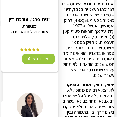
ואם החזיק בסם או השתמש בו
לצריכתו העצמית בלבד, דינו
– מאסר שלוש שנים או קנס
יונית פרגו, עורכת דין
כאמור בסעיף 61(א)(4) לחוק
ומגשרת
העונשין, התשל"ז-1977.
(ד) על אף הוראות סעיף קטן
אזור ירושלים והסביבה
(ג) סיפה, מי, שלצריכתו
העצמית, מחזיק בסם או
משתמש בו בתוך כותלי בית
ספר או בחצריו והוא אינו לומד
יצירת קשר
באותו בית ספר, דינו – מאסר
חמש שנים; הוראה זו לא תחול
על מי שטרם מלאו לו שש
עשרה שנים.
יצוא, יבוא, מסחר והספקה
לא ייצא אדם סם מסוכן, לא
ייבא אותו, לא יקל על ייצואו או
ייבואו,לא יסחר בו, לא יעשה בו
שום עיסקה אחרת ולא יספקנו
בשום דרך, בין בתמורה ובין