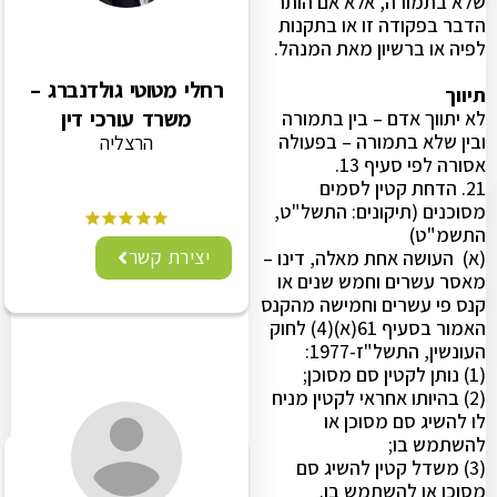
שלא בתמורה, אלא אם הותר
הדבר בפקודה זו או בתקנות
לפיה או ברשיון מאת המנהל.
רחלי מטוטי גולדנברג –
תיווך
משרד עורכי דין
לא יתווך אדם – בין בתמורה
ובין שלא בתמורה – בפעולה
הרצליה
אסורה לפי סעיף 13.
21. הדחת קטין לסמים
מסוכנים (תיקונים: התשל"ט,
התשמ"ט)
יצירת קשר
(א) העושה אחת מאלה, דינו –
מאסר עשרים וחמש שנים או
קנס פי עשרים וחמישה מהקנס
האמור בסעיף 61(א)(4) לחוק
העונשין, התשל"ז-1977:
(1) נותן לקטין סם מסוכן;
(2) בהיותו אחראי לקטין מניח
לו להשיג סם מסוכן או
להשתמש בו;
(3) משדל קטין להשיג סם
מסוכן או להשתמש בו.