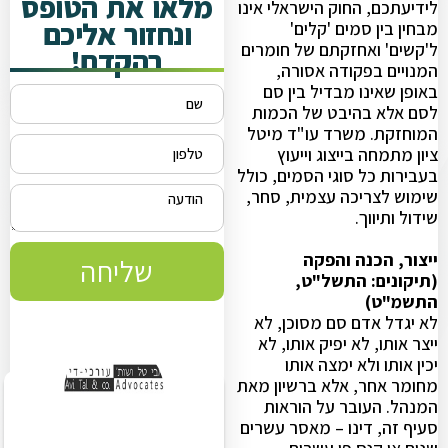
מלאו את הטופס
לידיעתכם, החוק הישראלי אינו
ונחזור אליכם
מבחין בין סמים 'קלים'
ל'קשים' ואחזקתם של חומרים
בהקדם!
המנויים בפקודה אסורה,
באופן שאינו מבדיל בין סם
לסם אלא בהיבט של הכמות
המוחזקת. משרד עו"ד מיטל
ציון מתמחה בייצוג וייעוץ
בעבירות כל סוגי הסמים, כולל
שימוש לצריכה עצמית, סחר,
שידול ותיווך.
ייצור, הכנה והפקה
שליחה
(תיקונים: התשל"ט,
התשמ"ט)
לא יגדל אדם סם מסוכן, לא
ייצר אותו, לא יפיק אותו, לא
יכין אותו ולא ימצה אותו
מחומר אחר, אלא ברשיון מאת
המנהל. העובר על הוראות
סעיף זה, דינו – מאסר עשרים