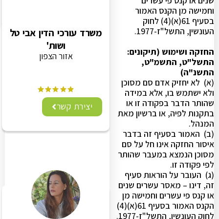
שנים או קנס פי עשרים
וחמישה מן הקנס האמור
בסעיף 61(א)(4) לחוק
העונשין, התשל"ז-1977.
משרד עורכי הדין אבי טל
ושות'
החזקה ושימוש (תיקונים:
אזור הצפון
התשל"ט, התשמ"ט,
התשנ"ה)
(א) לא יחזיק אדם סם מסוכן
ולא ישתמש בו, אלא במידה
שהותר הדבר בפקודה זו או
יצירת קשר
בתקנות לפיה, או ברשיון מאת
המנהל.
(ב) האמור בסעיף זה בדבר
איסור החזקה אינו חל על סם
מסוכן הנמצא במעבר שהותר
לפי פקודה זו.
(ג) העובר על הוראות סעיף
זה, דינו – מאסר עשרים שנים
או קנס פי עשרים וחמישה מן
הקנס האמור בסעיף 61(א)(4)
לחוק העונשין, התשל"ז-1977.