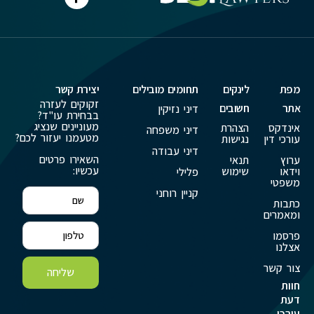
מפת
לינקים
תחומים מובילים
יצירת קשר
זקוקים לעזרה
אתר
חשובים
דיני נזיקין
בבחירת עו"ד?
מעוניינים שנציג
אינדקס
הצהרת
דיני משפחה
מטעמנו יעזור לכם?
עורכי דין
נגישות
דיני עבודה
השאירו פרטים
ערוץ
תנאי
עכשיו:
וידאו
שימוש
פלילי
משפטי
קניין רוחני
כתבות
ומאמרים
פרסמו
אצלנו
צור קשר
שליחה
חוות
דעת
עורכי