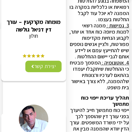
המשפחה בנוגע להחלטות
רפואיות או כלכליות במקרה בו
הממנה לא יוכל עוד לקבל
החלטות בעצמו .
מומחה מקרקעין – עורך
3. גמישות :
ממנה רשאי
דין דניאל גולשה
למנות מיופה כוח אחד או יותר,
חולון
לקבוע הנחיות מקדימות
מפורטות, ולציין אנשים נוספים
שיש להתייעץ עמם או ליידע
אותם לגבי יישום ההחלטות .
4. אוטונומיה :
המסמך מבטיח
יצירת קשר
כי ההחלטות שיתקבלו יעמדו
בהתאם לערכיו ורצונותיו
שלהממנה, ללא צורך באישור
בית משפט.
תהליך עריכת ייפוי כוח
מתמשך
ייפוי כוח מתמשך חייב להיערך
בפני עורך דין שהוסמך לכך
על ידי משרד המשפטים. עורך
הדין יוודא שהממנה מבין את