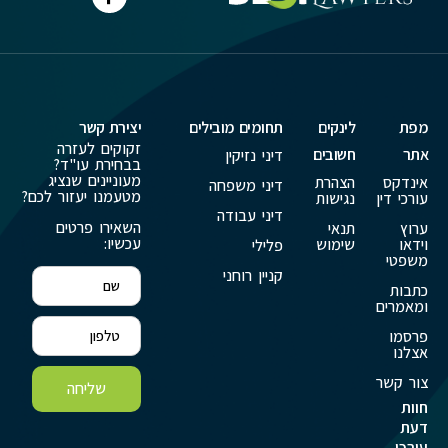
מפת
לינקים
תחומים מובילים
יצירת קשר
זקוקים לעזרה
אתר
חשובים
דיני נזיקין
בבחירת עו"ד?
מעוניינים שנציג
אינדקס
הצהרת
דיני משפחה
מטעמנו יעזור לכם?
עורכי דין
נגישות
דיני עבודה
השאירו פרטים
ערוץ
תנאי
עכשיו:
וידאו
שימוש
פלילי
משפטי
קניין רוחני
כתבות
ומאמרים
פרסמו
אצלנו
צור קשר
שליחה
חוות
דעת
עורכי