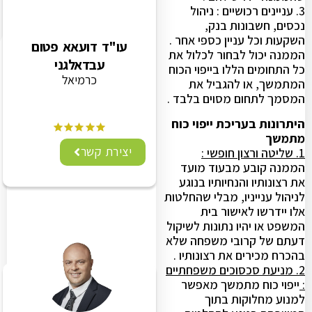
3. עניינים רכושיים : ניהול
נכסים, חשבונות בנק,
השקעות וכל עניין כספי אחר .
עו"ד דועאא פטום
הממנה יכול לבחור לכלול את
עבדאלגני
כל התחומים הללו בייפוי הכוח
כרמיאל
המתמשך, או להגביל את
המסמך לתחום מסוים בלבד .
היתרונות בעריכת ייפוי כוח
מתמשך
יצירת קשר
1. שליטה ורצון חופשי :
הממנה קובע מבעוד מועד
את רצונותיו והנחיותיו בנוגע
לניהול ענייניו, מבלי שהחלטות
אלו יידרשו לאישור בית
המשפט או יהיו נתונות לשיקול
דעתם של קרובי משפחה שלא
בהכרח מכירים את רצונותיו .
2. מניעת סכסוכים משפחתיים
:
ייפוי כוח מתמשך מאפשר
למנוע מחלוקות בתוך