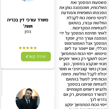
משמעות המסמך ואת
השלכותיו, ושהממנה נותן את
הסכמתו החופשית והמודעת
למינוי מיופה כוח לקבלת
משרד עורכי דין בכריה
החלטות עבורו, בהתאם
ושות'
להנחיותיו המקדימות .
צפון
לאחר חתימת המסמך על ידי
הממנה ועורך הדין, יופקד
המסמך אצל האפוטרופוס
הכללי, שם יישמר עד ליום
מימושו. ייפוי הכוח המתמשך
יצירת קשר
ייכנס לתוקף רק כאשר יתקיים
תנאי שנקבע במסמך, כגון
אובדן כושר קוגניטיבי או חוסר
יכולת לקבל החלטות. מיופה
הכוח חייב לפעול בהתאם
להנחיות שניתנו במסמך
ולהגיש דיווחים תקופתיים
למשרד המשפטים, רק אם
נדרש לכך .
ייפוי הכוח המתמשך יפקע