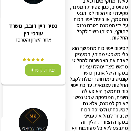
כאשר מתקיימים תנאים
מסוימים, כגון פטירת הממנה,
פקיעת ייפוי הכוח לפי תנאי
המסמך, או ביטול ייפוי הכוח
כפיר דיין דובב, משרד
על ידי הממנה בטרם נכנס
לתוקף, בהיותו כשיר לקבל
עורכי דין
החלטות .
אזור השרון והמרכז
לסיכום ייפוי כוח מתמשך הוא
כלי משפטי מהותי, המעניק
לאדם את האפשרות להחליט
מראש כיצד ינוהלו ענייניו
יצירת קשר
במקרה של אובדן כושר
קוגניטיבי או חוסר יכולת לקבל
החלטות עצמאית. עריכת ייפוי
כוח מתמשך היא פעולה
חיונית, המספקת שקט נפשי
לא רק לממנה, אלא גם
למשפחתו ולמיופה הכוח
שנבחר לנהל את ענייניו
במקרה הצורך . הליך זה
מתבצע ללא כל מעורבות ו/או