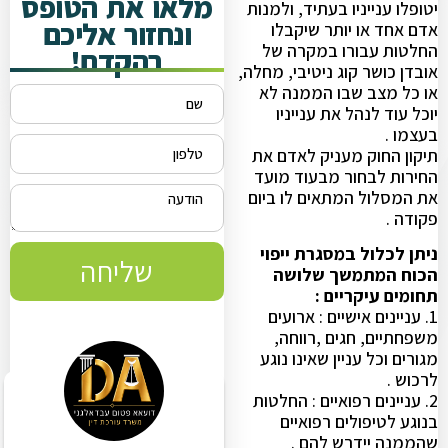
מלאו את הטופס
יטופלו ענייניו בעתיד, ולמנות
ונחזור אליכם
אדם אחד או יותר שיקבלו
החלטות עבורו במקרה של
בהקדם!
אובדן כושר קוג ניטיבי, מחלה,
או כל מצב שבו הממנה לא
יוכל עוד לנהל את ענייניו
בעצמו .
תיקון החוק מעניק לאדם את
החירות לבחור מבעוד מועד
את המסלול המתאים לו ביום
פקודה .
ניתן לכלול במסגרת ייפוי
שליחה
הכוח המתמשך שלושה
תחומים עיקריים :
1. עניינים אישיים : ארועים
משפחתיים, חגים ,רווחה,
מגורים וכל עניין שאינו נוגע
לרכוש .
2. עניינים רפואיים : החלטות
בנוגע לטיפולים רפואיים
שהממנה יידרש להם .