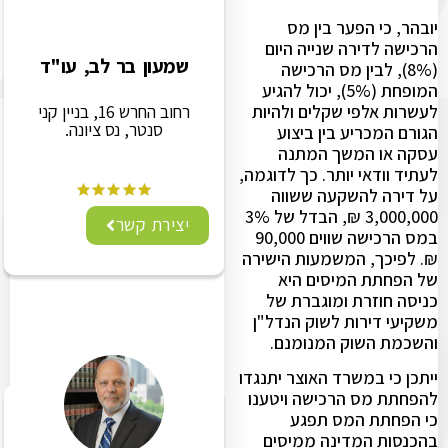
יובהר, כי הפער בין מס
הרכישה לדירה שנייה היום
שמעון בר לב, עו"ד
(8%), לבין מס הרכישה
המופחת (5%), יכול להגיע
לעשרות אלפי שקלים ולהיות
רחוב החרש 16, בניין קני
סנטר, נס ציונה.
הגורם המכריע בין ביצוע
עסקה או המשך המתנה
לעתיד וודאי יותר. כך לדוגמה,
על דירה להשקעה ששווה
3,000,000 ₪, הבדל של 3%
יצירת קשר
במס הרכישה שווים 90,000
₪. לפיכך, המשמעות הישירה
של הפחתת המיסים היא
כניסה חוזרת ומוגברת של
משקיעי דירות לשוק הנדל"ן
והשכמת השוק המנומנם.
ייתכן כי במשרד האוצר יתנגדו
להפחתת מס הרכישה ויטענו
כי הפחתת המס תפגע
בהכנסות המדינה ממיסים