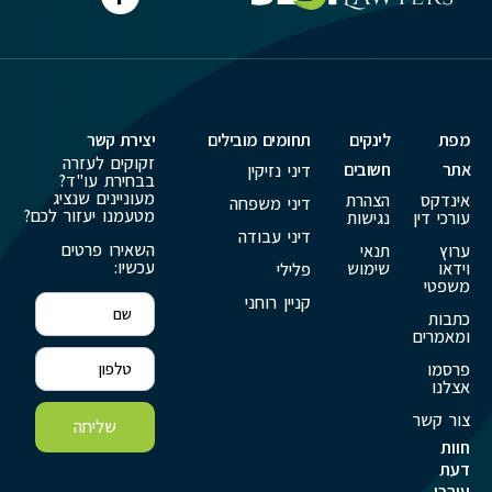
מפת
לינקים
תחומים מובילים
יצירת קשר
זקוקים לעזרה
אתר
חשובים
דיני נזיקין
בבחירת עו"ד?
מעוניינים שנציג
אינדקס
הצהרת
דיני משפחה
מטעמנו יעזור לכם?
עורכי דין
נגישות
דיני עבודה
השאירו פרטים
ערוץ
תנאי
עכשיו:
וידאו
שימוש
פלילי
משפטי
קניין רוחני
כתבות
ומאמרים
פרסמו
אצלנו
צור קשר
שליחה
חוות
דעת
עורכי