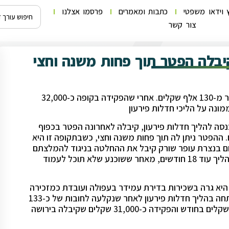
 וידאו משפטי
כתבות ומאמרים
פרסמו אצלנו
צור קשר
יבלה הפטר תוך פחות משנה וחצי
בת 30, גרושה, שמגדלת לבד ארבעה ילדים צברה חובות של יותר מ-130 אלף שקלים. אחרי שהפקידה בקופה כ-32,000
ונה על הליכי חדלות פירעון
ה לחובות של כ-133 אלף שקלים ונכנסה להליך חדלות פירעון, קיבלה לאחרונה הפטר בכפוף
הפטר ניתן לה תוך פחות משנה וחצי, כשבתקופה זו היא
משפט השלום בנצרת עופר שורק קיבל את ההחלטה בניגוד להמלצתם
של הממונה על הליכי חדלות פירעון והנאמן, שביקשו להמשיך בהליך עוד 18 חודשים, מאחר ששוכנע שלא תוכל לעמוד
ייבת בת ה-30 גרושה ומגדלת לבד ארבעה ילדים בגילאי 2-7. היא גרה בשכירות בדירת עמידר בעפולה ועובדת כמזכירה
בעמותה תמורת כ-4,500 שקלים בחודש. בדצמבר 2020 היא פתחה בהליך חדלות פירעון לאחר שנקלעה לחובות של כ-133
אלף שקלים. מאז פתיחת ההליך היא שילמה לקופת הנושים 150 שקלים בחודש והפקידה כ-31,000 שקלים שקיבלה בירושה