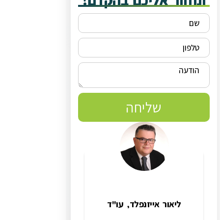
ונחזור אליכם בהקדם!
שליחה
ליאור אייזנפלד, עו"ד