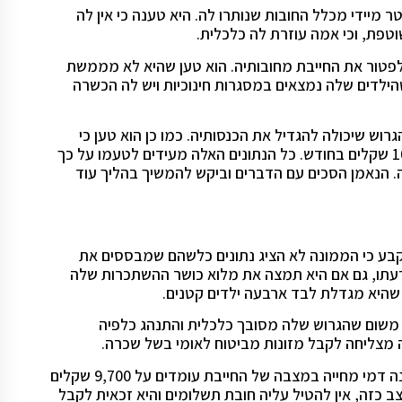
מיידי מכלל החובות שנותרו לה. היא טענה כי אין לה
פת, וכי אמה עוזרת לה כלכלית.
 לפטור את החייבת מחובותיה. הוא טען שהיא לא מממשת
לדים שלה נמצאים במסגרות חינוכיות ויש לה הכשרה
רוש שיכולה להגדיל את הכנסותיה. כמו כן הוא טען כי
בקרוב היא תסיים קורס חשבי שכר שלאחריו תוכל להרוויח 10,000 שקלים בחודש. כל הנתונים האלה מעידים לטעמו על כך
 הנאמן הסכים עם הדברים וביקש להמשיך בהליך עוד
קבע כי הממונה לא הציג נתונים כלשהם שמבססים את
לדעתו, גם אם היא תמצה את מלוא כושר ההשתכרות שלה
 משום שהגרוש שלה מסובך כלכלית והתנהג כלפיה
ה מצליחה לקבל מזונות מביטוח לאומי בשל שכרה.
השופט קבע כי בסופו של דבר, לפי אמות המידה שפרסם הממונה דמי מחייה במצבה של החייבת עומדים על 9,700 שקלים
 כזה, אין להטיל עליה חובת תשלומים והיא זכאית לקבל