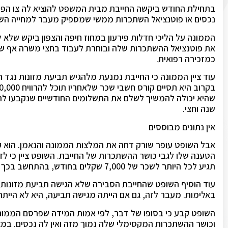
בתחילת החודש ביקשה החייבת מבית המשפט להוציא לה צו הפטר 
נכסים או פוטנציאל השתכרות ממשי שמספיק מעבר למחייה השוט
הממונה על הליכי חדלות פירעון במחוז חיפה והצפון ביקש שלא
את פוטנציאל ההשתכרות שלה ובוחרת לעבוד בחצי משרה אף שהי
כמזכירה רפואית.
עוד ציין הממונה כי החייבת נמנעת מלהגיש תביעת מזונות נגד הג
שהיא יכולה להמשיך לשלם את התשלומים החודשיים שנקבעו לה.
שנה וחצי.
אין נתונים מבוססים
אבל השופט עופר שורק דחה את המלצות הממונה והנאמן. הוא 
הטענה שלו לגבי כושר ההשתכרות של החייבת. השופט ציין כי 
תגיע לכל היותר לשכר של 7,000 שקלים בחודש, בהתחשב בכך שהיא מגדלת לבד ארבעה ילדים קטנים.
עוד הוסיף השופט שהחייבת הסבירה שלא הגישה תביעת מזונות
באלימות. מעבר לזה, גם אם הייתה מגישה תביעה, היא לא היית
וכושר ההשתכרות המקסימלי שלה נמוך מזה ואין לה נכסים. במצב