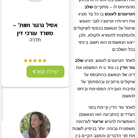
מהמיוחס לו – מתקיים
שלב
הטיעונים לעונש
בו כל צד מציג
את ראיותיו וטיעוניו לגבי העונש
אסיל גרגור ושות' –
שיוטל על הנאשם בכפוף לשיקולים
משרד עורכי דין
ולהמלצות לחומרא ולקולא, ולכן
חדרה
ייצוג הנאשמים הוא חשוב ביותר
בכל השלבים.
לאחר הטיעונים לעונש, מגיע
שלב
גזר הדין
בו גוזר בית המשפט את
יצירת קשר
דינו של הנאשם בהתבסס על
שיקולים נרחבים ובהסתמך על
נסיבות העבירה המסוימת וביחס
לנאשם.
לאחר גזר הדין קיימת בפני
הצדדים (התביעה ו/או הנאשם)
האפשרות להגיש
ערעור
לערכאה
משפטית גבוהה יותר בניסיון לשנות
את פני הדברים והמצב הקיים בין