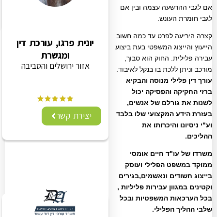
אם לגבי ההרשעה עצמה ובין אם
לגבי חומרת העונש.
קצרה היריעה לפרט עד כמה חשוב
יונית פרגו, עורכת דין
הייעוץ והייצוג המשפטי בעת ביצוע
ומגשרת
עבירה פלילית. החוק הוא סבוך,
אזור ירושלים והסביבה
מורכב וניתן ללכת בו בנקל לאיבוד.
עורך דין פלילי מנוסה והבקיא
ברזי החקיקה והפסיקה יכול
לשנות את גורלם של אנשים,
בעזרת הידע המקצועי שלו בלבד
יצירת קשר
וע"י ניסיונו והיכרותו את
ההליכים.
משרדו של עו"ד חיים אומסי
ממוקד במשפט הפלילי ועוסק
בייצוג חשודים ונאשמים,בגירים
וקטינים במגוון עבירות פליליות ,
בכל הערכאות המשפטיות ובכל
שלבי ההליך הפלילי.