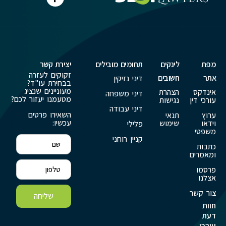
מפת
לינקים
תחומים מובילים
יצירת קשר
זקוקים לעזרה
אתר
חשובים
דיני נזיקין
בבחירת עו"ד?
מעוניינים שנציג
אינדקס
הצהרת
דיני משפחה
מטעמנו יעזור לכם?
עורכי דין
נגישות
דיני עבודה
השאירו פרטים
ערוץ
תנאי
עכשיו:
וידאו
שימוש
פלילי
משפטי
קניין רוחני
כתבות
ומאמרים
פרסמו
אצלנו
צור קשר
שליחה
חוות
דעת
עורכי