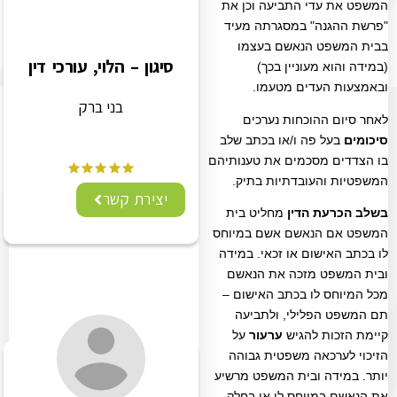
המשפט את עדי התביעה וכן את
"פרשת ההגנה" במסגרתה מעיד
בבית המשפט הנאשם בעצמו
סיגון – הלוי, עורכי דין
(במידה והוא מעוניין בכך)
ובאמצעות העדים מטעמו.
בני ברק
לאחר סיום ההוכחות נערכים
סיכומים
בעל פה ו/או בכתב שלב
בו הצדדים מסכמים את טענותיהם
המשפטיות והעובדתיות בתיק.
יצירת קשר
בשלב הכרעת הדין
מחליט בית
המשפט אם הנאשם אשם במיוחס
לו בכתב האישום או זכאי. במידה
ובית המשפט מזכה את הנאשם
מכל המיוחס לו בכתב האישום –
תם המשפט הפלילי, ולתביעה
קיימת הזכות להגיש
ערעור
על
הזיכוי לערכאה משפטית גבוהה
יותר. במידה ובית המשפט מרשיע
את הנאשם במיוחס לו או בחלק