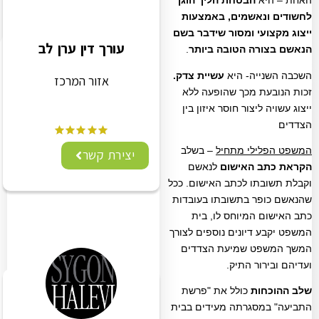
האחת – היא
הבטחת הליך הוגן
לחשודים ונאשמים, באמצעות
ייצוג מקצועי ומסור שידבר בשם
עורך דין ערן לב
הנאשם בצורה הטובה ביותר
.
השכבה השנייה- היא
עשיית צדק.
אזור המרכז
זכות הנובעת מכך שהופעה ללא
ייצוג עשויה ליצור חוסר איזון בין
הצדדים
המשפט הפלילי מתחיל
– בשלב
יצירת קשר
הקראת כתב האישום
לנאשם
וקבלת תשובתו לכתב האישום. ככל
שהנאשם כופר בתשובתו בעובדות
כתב האישום המיוחס לו, בית
המשפט יקבע דיונים נוספים לצורך
המשך המשפט שמיעת הצדדים
ועדיהם ובירור התיק.
שלב ההוכחות
כולל את "פרשת
התביעה" במסגרתה מעידים בבית