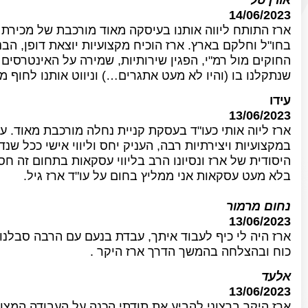
14/06/2023
ארז התותח ליווה אותנו בעיסקה מאוד מורכבת של מכיר
בחו"ל וחלקם בארץ. ארז הוכיח מקצועיות יוצאת דופן, הב
החוקים מול רמ"י, הפגין שירותיות, שמירה על האינטרסים
שנתקלנו בו (והיו לא מעט אתגרים…) וניווט אותנו לחוף 
עידו
13/06/2023
ארז ליוה אותי כעו"ד בעסקת קניית נחלה מורכבת מאוד. עסק
במקצועיות ויצירתיות רבה, העניק יחס וליווי אישי ככל שנ
היסודית של ארז ונסיונו הרב בליווי עסקאות בתחום זה חסכ
בלא מעט עסקאות אני ממליץ בחום על עו"ד ארז גיל.
נחום מרמור
13/06/2023
ארז היה לי כיף לעבוד איתך, עבדת בנעם עם הרבה סבלנות 
כוח ובהצלחה בהמשך הדרך ארז היקר .
אלעד
13/06/2023
ארז היקר ברצוני להביע את תודתי הכנה על העבודה המצו