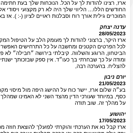
ארז, רצינו להודות לך על הכל. הנוכחות שלך בעת חתימה 
החודשים הללו… הליווי שלך היה לא רק מקצועי ויסודי אלא
המוכרים גילית אורך רוח וסבלנות ראויים לציון (-: ). אז 
עדנה יצחק
28/05/2023
ארז היקר, ברצוני להודות לך מעומק הלב על הטיפול המק
לכל הפרטים הקטנים ומחשבה על כל התרחישים האפשריים
הביטחון, הרוגע והשלווה. קיבלתי בירושה ״חבילה״ לא פש
ומודה על כך שבחרתי בך כעו״ד. אין ספק שבזכותך ישנתי
להצליח. בהערכה רבה,
יורם ניבון
21/05/2023
בע״ה שלום ארז, יישר כוח על ההישג היפה מול מיסוי מקר
כסף, במיוחד שעורכי הדין מהצד השני לא האמינו שמהלך
על מהלך זה. שוב תודה
יהושוע
17/05/2023
ארז קבל נא את הערכתי והוקרתי לפועלך להוצאת חוזה מ