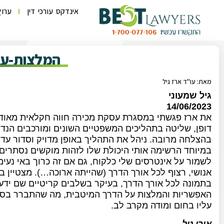
אינדקס עורכי דין
ערוץ
המלצות-עו
מאת: עו"ד ארז גיל
גיל שמעוני
14/06/2023
את ארז פגשתי במסגרת עסקת מכירה חווה חקלאית מאוד מ
דופן, שליטה בתהליכים המשפטיים השונים ומורכבים הנדר
בהצלחה מרובה. ניהל את התהליך באופן מדויק וסדור עד 
במיוחד הרשימה אותי היכולת שלו לזהות מוקשים נסתרים
לשמור על אינטרסים שלי כלקוח, גם אם זה כרוך באי נעימ
אנושי, רצוף לכל אורך הדרך (שהייתה ארוכה…). מצטיין ב
בתמונה לכל אורך הדרך, בעיקר בשלבים קריטיים שם ידע
האפשריות והמלצות על הדרך המיטבית, מה שהתברר בסוף 
עליו בחום ומודה מקרב לב.
אורן טל