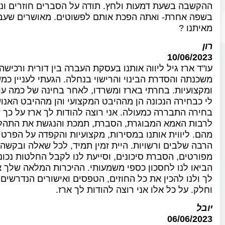
ההקשבה בשעת דמעות ולחץ. תודה על הסברים חוזרים ונישנ
בשפה אחרת- ואתה הפכת אותם לפשוטים. מאושרים שעברנו
מאיתנו
?
רון
10/06/2023
עו"ד ארז גיל ליווה אותנו בעסקת העברה בין דורית ורכ
משכנתה והסדרת הבינוי והרישוי בנחלה. הגעתי לעניין כמשפ
ומקצועיות. בחרתי בארז ומשרדו, לאחר בחינה של כמה עו
לי כבחירה הנכונה הן מההיבט המקצועי והן מההיבט האנוש
בחירה התבררה כמעולה. אני רוצה להודות לך ארז על כך 
לרבות האמא המבוגרת, הסברת, תמכת והנגשת את התהל
מהם. ליווית אותנו במסירות, מקצועיות והקפדה על הפרטי
הרבה שלבים ורשויות. היית זמין תמיד, לכל שאלה ובקשה
מפורטים, הסברת סיכונים, וסייעת לנו לקבל החלטות נכונ
הביאו לנו לחסכון כספי משמעותי. ההיכרות המלאה שלך א
לך ולנו להכין את כל החוזים, הטפסים ואישורים הנדרשים
וחלק. על כל אלו אני רוצה להודות לך ארז.
יובל
06/06/2023