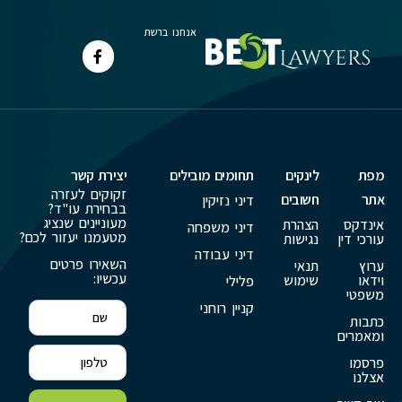
אנחנו ברשת
מפת
לינקים
תחומים מובילים
יצירת קשר
זקוקים לעזרה
אתר
חשובים
דיני נזיקין
בבחירת עו"ד?
מעוניינים שנציג
אינדקס
הצהרת
דיני משפחה
מטעמנו יעזור לכם?
עורכי דין
נגישות
דיני עבודה
השאירו פרטים
ערוץ
תנאי
עכשיו:
וידאו
שימוש
פלילי
משפטי
קניין רוחני
כתבות
ומאמרים
פרסמו
אצלנו