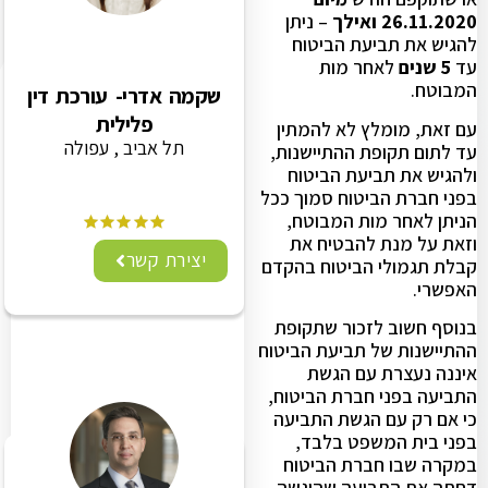
26.11.2020 ואילך
– ניתן
להגיש את תביעת הביטוח
עד
5 שנים
לאחר מות
המבוטח.
שקמה אדרי- עורכת דין
פלילית
עם זאת, מומלץ לא להמתין
תל אביב , עפולה
עד לתום תקופת ההתיישנות,
ולהגיש את תביעת הביטוח
בפני חברת הביטוח סמוך ככל
הניתן לאחר מות המבוטח,
וזאת על מנת להבטיח את
יצירת קשר
קבלת תגמולי הביטוח בהקדם
האפשרי.
בנוסף חשוב לזכור שתקופת
ההתיישנות של תביעת הביטוח
איננה נעצרת עם הגשת
התביעה בפני חברת הביטוח,
כי אם רק עם הגשת התביעה
בפני בית המשפט בלבד,
במקרה שבו חברת הביטוח
דחתה את התביעה שהוגשה