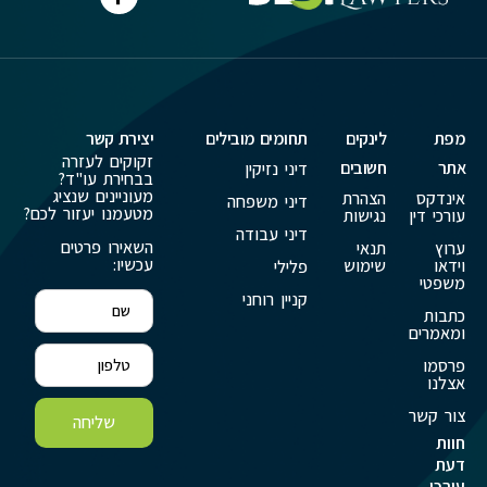
מפת
לינקים
תחומים מובילים
יצירת קשר
זקוקים לעזרה
אתר
חשובים
דיני נזיקין
בבחירת עו"ד?
מעוניינים שנציג
אינדקס
הצהרת
דיני משפחה
מטעמנו יעזור לכם?
עורכי דין
נגישות
דיני עבודה
השאירו פרטים
ערוץ
תנאי
עכשיו:
וידאו
שימוש
פלילי
משפטי
קניין רוחני
כתבות
ומאמרים
פרסמו
אצלנו
צור קשר
שליחה
חוות
דעת
עורכי