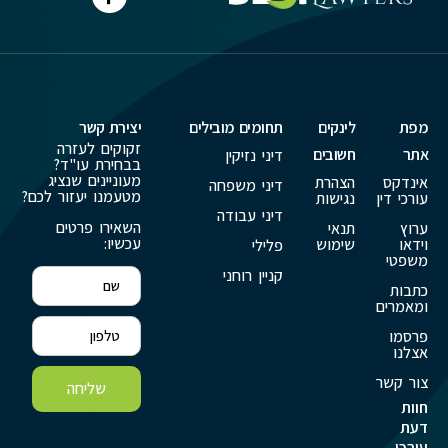
מפת
לינקים
תחומים מובילים
יצירת קשר
זקוקים לעזרה
אתר
חשובים
דיני נזיקין
בבחירת עו"ד?
מעוניינים שנציג
אינדקס
הצהרת
דיני משפחה
מטעמנו יעזור לכם?
עורכי דין
נגישות
דיני עבודה
השאירו פרטים
ערוץ
תנאי
עכשיו:
וידאו
שימוש
פלילי
משפטי
קניין רוחני
כתבות
ומאמרים
פרסמו
אצלנו
צור קשר
שליחה
חוות
דעת
עורכי