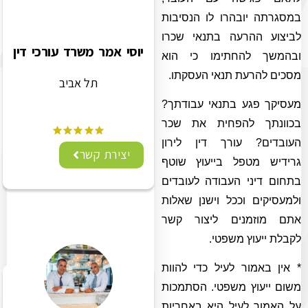
במסגרתה יובהרו לו הנסיבות
לביצוע ההרעה בתנאי שכרו
יוסי אמר משרד עורכי דין
ובהמשך להחתימו כי הוא
מסכים להרעת תנאי העסקתו.
תל אביב
מעסיקך פגע בתנאי עבודתך?
בכוונתך להפחית את שכר
העובדים? עורך דין לירון
יצירת קשר
גרידיש מטפל בייעוץ שוטף
בתחום דיני העבודה לעובדים
ולמעסיקים וככל וישנן שאלות
אתם מוזמנים ליצור קשר
לקבלת ייעוץ משפטי.
* אין באמור לעיל כדי להוות
משום ייעוץ משפטי. הסתמכות
על האמור לעיל היא באחריות