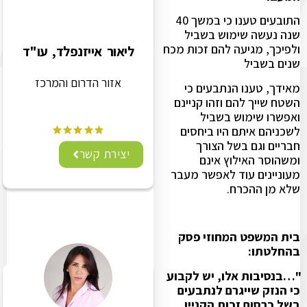
התובעים טענו כי במשך 40
שנה נעשה שימוש בשביל
ולפיכך, מגיעה להם זכות מכח
ליאור אייזנפלד, עו"ד
שנים בשביל
אזור הדרום והמרכז
מאידך, טענו הנתבעים כי
השטח שייך להם וזהו קניינם
ואפשרו שימוש בשביל
לשכניהם איתם היו ביחסים
חבריים וגם בשל הצורך
יצירת קשר
ומשהוסר האילוץ אינם
מעוניינים עוד לאפשר מעבר
שלא מן ההכרח.
בית המשפט המחוזי פסק
בהחלטתו:
"…בנסיבות אלו, יש לקבוע
כי הנזק שייגרם לנתבעים
בשל כרסום זכות הקניין,