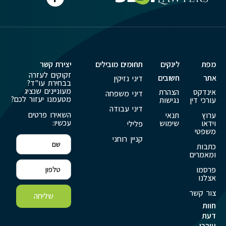
מפת
לינקים
תחומים מובילים
יצירת קשר
זקוקים לעזרה
אתר
חשובים
דיני נזיקין
בבחירת עו"ד?
מעוניינים שנציג
אינדקס
הצהרת
דיני משפחה
מטעמנו יעזור לכם?
עורכי דין
נגישות
דיני עבודה
השאירו פרטים
ערוץ
תנאי
עכשיו:
וידאו
שימוש
פלילי
משפטי
קניין רוחני
כתבות
ומאמרים
פרסמו
אצלנו
צור קשר
שליחה
חוות
דעת
עורכי