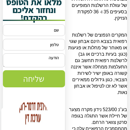
מלאו את הטופס
של עוולת הרשלנות המופיעים
ונחזור אליכם
בסעיפים 35 ו- 36 לפקודת
בהקדם!
הנזיקין.
המקרים הנפוצים של רשלנות
רפואית בצבא הינם אבחון שגוי
או מאוחר של מחלות או פגיעות
(כגון: בעיות ברכיים או גב)
לרשלנות רפואית תחשב גם
התעלמות ממחלה אשר איננה
קשורה באופן ישיר לשירות
שליחה
הצבאי, כגון גידולים ממאירים
אשר לא זכו לטיפול או אבחון
נאות.
בע"נ 523/00 נידון מקרה מצער
של חיילת אשר התגלה בגופה
סרטן צוואר הרחם.
מהמסמכים הרפואיים עלה כי