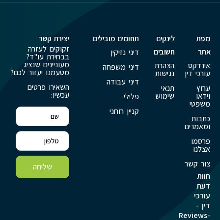
מפת
לינקים
תחומים מובילים
יצירת קשר
זקוקים לעזרה
אתר
חשובים
דיני נזיקין
בבחירת עו"ד?
מעוניינים שנציג
אינדקס
הצהרת
דיני משפחה
מטעמנו יעזור לכם?
עורכי דין
נגישות
דיני עבודה
השאירו פרטים
ערוץ
תנאי
עכשיו:
וידאו
שימוש
פלילי
משפטי
קניין רוחני
כתבות
ומאמרים
פרסמו
אצלנו
צור קשר
שליחה
חוות
דעת
עורכי
דין -
Reviews-