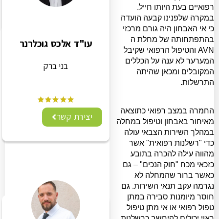
רפואיים בעת היותו חייל.
במקרה שלפנינו קבעה הועדה
כי אי האבחון היה גורם מרכזי
בהתפתחותה של מחלת ה
עו"ד אלכס גוכלרנר
AVN
והטיפול הרפואי שקיבל
המערער לא ענה על הכללים
בני ברק
המקובלים ומכאן שהיתה
התרשלות.
החמרה במצב רפואי כתוצאה
יצירת קשר
מאיחור באבחון וטיפול במחלה
במהלך השירות הצבאי עולה
כדי "רשלנות רפואית" אשר
מהווה עילה להכרה בתובע
כזכאי מכח "חוק הנכים" – גם
כאשר ברור שהמחלה לא
נגרמה עקב תנאי השירות. גם
חוסר מיומנות סבירה במתן
טפול רפואי או אי מתן טיפול
ראוי יכולים להיחשב כרשלנות