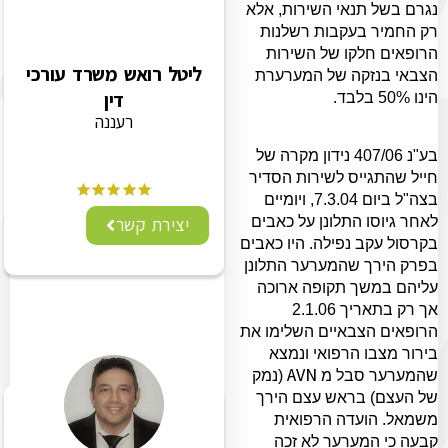
נגרם בשל תנאי השירות, אלא
רק החמיר בעקבות רשלנות
הרופאים חלקו של השירות
ליטל רואש משרד עורכי
הצבאי בנזקה של המערערת
דין
הינו 50% בלבד.
רעננה
בע"נ 407/06 נידון מקרה של
חייל שהתגייס לשירות הסדיר
בצה"ל ביום 7.3.04, ויומיים
יצירת קשר
לאחר גיוסו התלונן על כאבים
בקרסול עקב נפילה. היו כאבים
בפרק הירך שהמערער התלונן
עליהם במשך תקופה ארוכה
אך רק בתאריך 2.1.06
הרופאים הצבאיים השלימו את
בירור מצבו הרפואי ונמצא
AVN
שהמערער סבל מ
(נמק
של העצם) בראש עצם הירך
משמאל.
הועדה הרפואית
קבעה כי המערער לא זכה