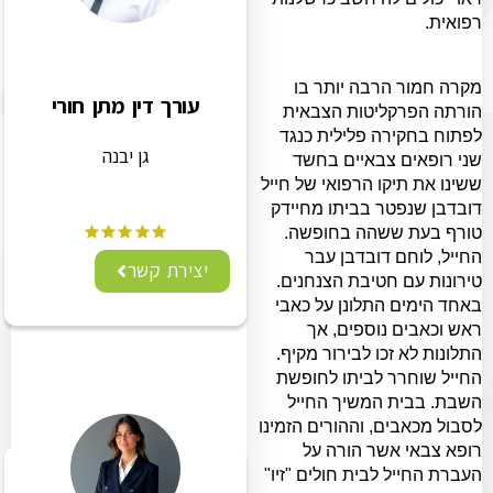
רפואית.
מקרה חמור הרבה יותר בו
עורך דין מתן חורי
הורתה הפרקליטות הצבאית
לפתוח בחקירה פלילית כנגד
גן יבנה
שני רופאים צבאיים בחשד
ששינו את תיקו הרפואי של חייל
דובדבן שנפטר בביתו מחיידק
טורף בעת ששהה בחופשה.
החייל, לוחם דובדבן עבר
יצירת קשר
טירונות עם חטיבת הצנחנים.
באחד הימים התלונן על כאבי
ראש וכאבים נוספים, אך
התלונות לא זכו לבירור מקיף.
החייל שוחרר לביתו לחופשת
השבת. בבית המשיך החייל
לסבול מכאבים, וההורים הזמינו
רופא צבאי אשר הורה על
העברת החייל לבית חולים "זיו"