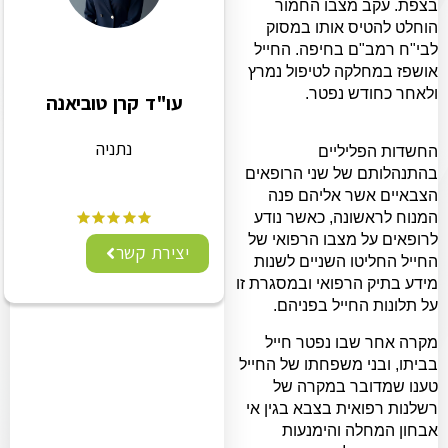
בצפת. עקב מצבו החמור
הוחלט להטיס אותו במסוק
לבי"ח רמב"ם בחיפה. החייל
אושפז במחלקה לטיפול נמרץ
ולאחר כחודש נפטר.
עו"ד קרן טוביאנה
נתניה
החשדות הפליליים
בהתנהלותם של שני הרופאים
הצבאיים אשר אליהם פנה
המנוח לראשונה, כאשר נודע
לרופאים על מצבו הרפואי של
יצירת קשר
החייל החליטו השניים לשנות
מידע בתיק הרפואי ובמסגרת זו
על תלונות החייל בפניהם.
מקרה אחר שבו נפטר חייל
בביתו, ובני משפחתו של החייל
טענו שמדובר במקרה של
רשלנות רפואית בצבא בגין אי
אבחון המחלה והימנעות