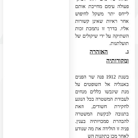
פעולה עימם מחייבת אותם
לייחס יתר משקל לחיפוש
אחר ראיות שאינן קשורות
אליו. בדרך זו נתמכת זכות
השתיקה על ידי שיקולים של
תועלתנות.
ג.
האזהרה
ומקורותיה
בשנת 1912 פנה שר הפנים
באנגליה אל השופטים על
מנת שיגבשו כללים מנחים
לעבודת המשטרה בכל הנוגע
לחקירת חשודים, וזאת
בתגובה לבקשת המשטרה
להבהרת סמכויותיה בענין.
פניה זו הולידה את מה שנודע
לאחר מכן כתקנות הש