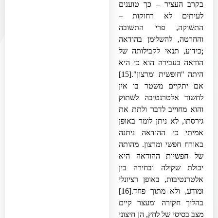
בקרב העציר – כך טוענים
לעיתים לא רחוקות –
התשוקה, פרי התשובה
והחרטה, להשלימן בהודאה
;
כידוע, תנאי לקבילותה של
הודאה בעבירה הוא כי היא
היתה "חופשית ומרצון".
[15]
אם יתקיים משטר בו אין
לחשוד אלטרנטיבה לשתוק
והוא מחוייב לדבר ולתת את
גירסתו, לא ניתן לומר באופן
אמיתי כי ההודאה ניתנה
באורח חפשי ומרצון. מהותה
של חפשיות ההודאה היא
יכולת שקילה ובחירה בין
אלטרנטיבות, באופן רציונלי
ומודע, ולא מתוך פחד.
[16]
בהליך חקירה ומעצר קיים
מצב בסיסי של לחץ, הן חיצוני