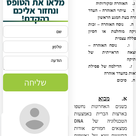
מלאו את הטופס
האזהרה ומקורותיה
ונחזור אליכם
עיתוי האזהרה – העדר
בהקדם!
ה בעת המגע הראשון
נוסח האזהרה – זכות
קה מוחלטת או חסיון
לה עצמית
נוסח האזהרה –
צאה הראייתית של
יקה
הדילמה של פסילת
ות בהעדר אזהרה
שליחה
. סיכום
א.
מבוא
בשנים האחרונות נחשפו
בארצות הברית באמצעות
DNA
הטכנולוגיה של
ממצאים חמורים אודות
הרשעות שוא של נאשמים