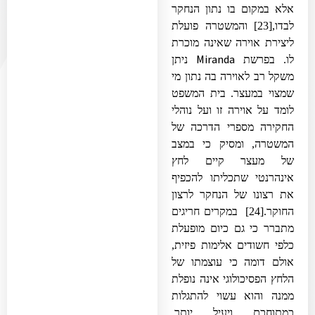
אלא במקום בו נתון הנחקר
לבדו,
[23]
והמשטרה פועלת
ליצירת אוירה שאינה מוכרת
Miranda
לו. בפרשת
ניתן
משקל רב לאוירה בה נתון מי
שמצוי במעצר. בית המשפט
לומד על אוירה זו ועל נוהלי
החקירה מספרי הדרכה של
המשטרה, ומסיק כי במצב
של מעצר קיים לחץ
אינהרנטי שתכליתו להכפיף
את רצונו של הנחקר לרצון
החוקר.
[24]
במקרים חריגים
מתברר כי גם כיום מופעלת
כלפי חשודים אלימות פיזית,
אולם דומה כי עוצמתו של
הלחץ הפסיכולוגי אינה נופלת
ממנה והוא עשוי להתגלות
כמתוחכם ויעיל יותר.