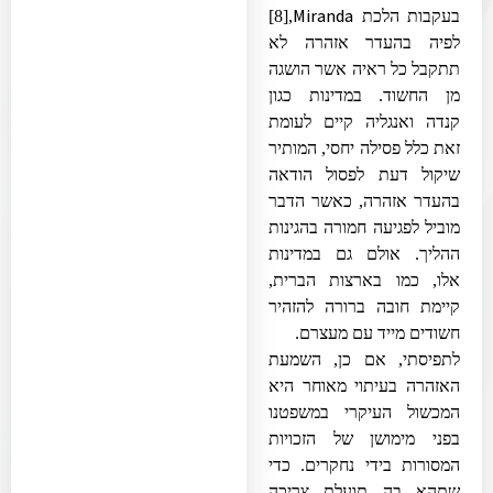
Miranda
בעקבות הלכת
,
[8]
לפיה בהעדר אזהרה לא
תתקבל כל ראיה אשר הושגה
מן החשוד. במדינות כגון
קנדה ואנגליה קיים לעומת
זאת כלל פסילה יחסי, המותיר
שיקול דעת לפסול הודאה
בהעדר אזהרה, כאשר הדבר
מוביל לפגיעה חמורה בהגינות
ההליך. אולם גם במדינות
אלו, כמו בארצות הברית,
קיימת חובה ברורה להזהיר
חשודים מייד עם מעצרם.
לתפיסתי, אם כן, השמעת
האזהרה בעיתוי מאוחר היא
המכשול העיקרי במשפטנו
בפני מימושן של הזכויות
המסורות בידי נחקרים. כדי
שתהא בה תועלת צריכה