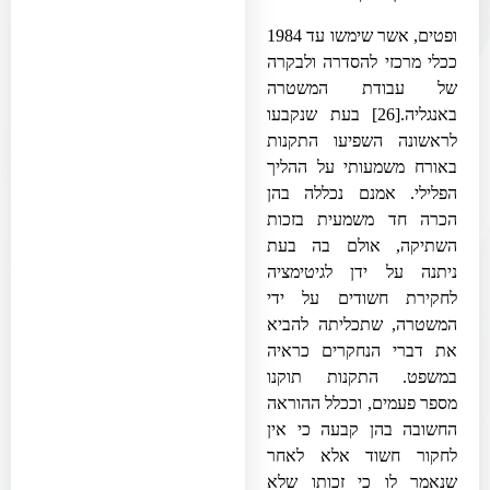
ופטים, אשר שימשו עד 1984
ככלי מרכזי להסדרה ולבקרה
של עבודת המשטרה
באנגליה.
[26]
בעת שנקבעו
לראשונה השפיעו התקנות
באורח משמעותי על ההליך
הפלילי. אמנם נכללה בהן
הכרה חד משמעית בזכות
השתיקה, אולם בה בעת
ניתנה על ידן לגיטימציה
לחקירת חשודים על ידי
המשטרה, שתכליתה להביא
את דברי הנחקרים כראיה
במשפט. התקנות תוקנו
מספר פעמים, וככלל ההוראה
החשובה בהן קבעה כי אין
לחקור חשוד אלא לאחר
שנאמר לו כי זכותו שלא