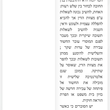
הטרילמה היא התלבטות בגין
החובה לבחור בין שלש רעות:
האחת, להשיב נכונה לשאלות
ע"פ מצוות הדין אך להביא
להפללה עצמית ולעונש ודאי;
השניה להשיב לשאלות
תשובה שיקרית ובכך מעבר
לפגם המוסרי עובר החשוד
;
עבירה של עדות שקר
והשלישית להימנע ממתן
תשובות לשאלות ובכך להפר
את מצוות הדין, שאוסר על
שתיקה. כמובן שגם
אלטרנטיבה שלישית זו
מובילה את החשוד אל
פיתחה של עבירה חדשה של
בזיון בית משפט או הפרת
הוראה חוקית.
יש הסוברים כי כאשר