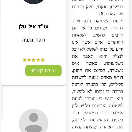
כעיקרון חוקתי, חלק מכבודו
של האדם.
[6]
מזכות השתיקה נובע צורך
עו"ד איל גולן
להזהיר חשודים כי אין הם
חייבים להשיב לשאלות
חיפה, נתניה
החוקרים. אדם אשר אינו
יודע על זכותו לשתוק לא יוכל
לנצלה והיא תאבד את
משמעותה. כאשר איש
יצירת קשר
משטרה, המייצג את החוק,
דורש מאדם מענה לחשדות
פליליים, הרי בהעדר הודעה
ברורה כי זכותו לא להשיב,
הוא יחוש כי חובתו לענות
לשאלות המופנות כלפיו. לכן
אימצו בתי המשפט, כבר
בשנים הראשונות למדינה,
את האזהרה שהיתה נהוגה