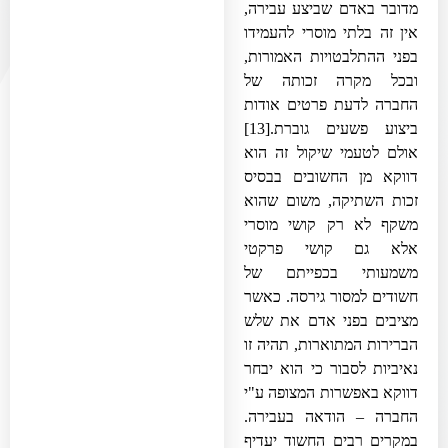
מדובר באדם שביצע עבירה,
אין זה בלתי מוסרי להעמידו
בפני ההתלבטויות האמורות,
ובכל מקרה זכותה של
החברה לדעת פרטים אודות
ביצוע פשעים גוברת.
[13]
אולם לטעמי שיקול זה הוא
דווקא מן החשובים בבסיס
זכות השתיקה, משום שהוא
משקף לא רק קושי מוסרי
אלא גם קושי פרקטי
משמעותי בכפייתם של
חשודים למסור גירסה. כאשר
מציבים בפני אדם את שלש
הברירות המתוארות, תהיה זו
נאיביות לסבור כי הוא יבחר
דווקא באפשרות המצופה ע"י
החברה – הודאה בעבירה.
במקרים רבים החשוד יעדיף