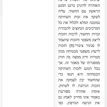
האזהרה להינתן ברגע המגע
הראשון עם החשוד. עליה
לשקף את זכות השתיקה
במובנה המלא ולכלול את כל
המרכיבים הנחוצים להבהרת
זכויות החשוד, לרבות הזכות
לייצוג משפטי והזכות שיועמד
לו סניגור ציבורי.
[9]
הזכות
לייעוץ משפטי מבטיחה מגוון
מטרות ודיון ממצה בה חורג
ממסגרתו של מאמר זה. אך
בכל הנוגע לזכות השתיקה
הבטחתה היא תנאי כדי
שהחשוד יבין לעמקה את
הזכות הניתנת לו לשתוק.
אימוץ אזהרה מפורטת
כאמור אינו מחייב לאמץ גם
את הגישה הגורפת, כפי