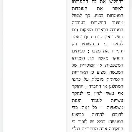
להחליש את כח התנגדותו
לאשר את העובדות
המוטחות בפניו. כך למשל
מוצגות החשדות כעובדה
המגובה בראיות מוצקות (גם
כאשר אין הדבר נכון) ונאמר
לנחקר כי הכחשותיו רק
;
יחמירו את מצבו
לעיתים
החוקר מקטין את חומרתו
המשפטית או המוסרית של
המעשה ומציע כי האחריות
האמיתית מוטלת על כתפי
;
המתלונן או החברה
החוקר
אף עשוי לציין כי לנחקר
עשויות לעמוד הגנות
משפטיות – כל זאת כדי
לדובבו להודות בביצוע
המעשה. ככלל יש לזכור כי
החקירה אינה מתקיימת בגלוי