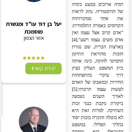
וימיה ארוכים כמעט כימיה
של ההיסטוריה. נהוג לראות
את אחד ממקורותיה
יעל בן דוד עו"ד ומגשרת
הקדומים באמרה התלמודית:
מוסמכת
"אדם קרוב אצל עצמו ואין
אזור הצפון
אדם משים עצמו רשע".
[4]
בארצות הברית, שם נגזרת
הזכות מהוראת התיקון
החמישי לחוקה, כינה אותה
יצירת קשר
בית המשפט העליון כציון
דרך עיקרי בהתפתחות
החירות ובמאבקו של האדם
לעשות עצמו תרבותי.
[5]
לאורך השנים נשמעה
ביקורת נוקבת כנגד זכות
השתיקה. למרות זאת היא
לא בוטלה והוכרה כזכות יסוד
בהליך הפלילי. במשפט
הישראלי היא נתפסת