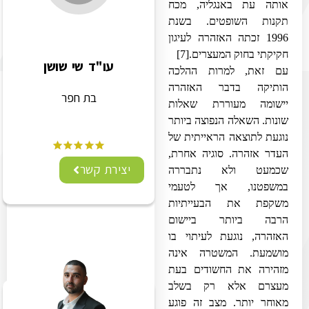
אותה עת באנגליה, מכח
תקנות השופטים. בשנת
1996 זכתה האזהרה לעיגון
חקיקתי בחוק המעצרים.
[7]
עו"ד שי שושן
עם זאת, למרות ההלכה
הותיקה בדבר האזהרה
בת חפר
יישומה מעוררת שאלות
שונות. השאלה הנפוצה ביותר
נוגעת לתוצאה הראייתית של
העדר אזהרה. סוגיה אחרת,
יצירת קשר
שכמעט ולא נתבררה
במשפטנו, אך לטעמי
משקפת את הבעייתיות
הרבה ביותר ביישום
האזהרה, נוגעת לעיתוי בו
מושמעת. המשטרה אינה
מזהירה את החשודים בעת
מעצרם אלא רק בשלב
מאוחר יותר. מצב זה פוגע