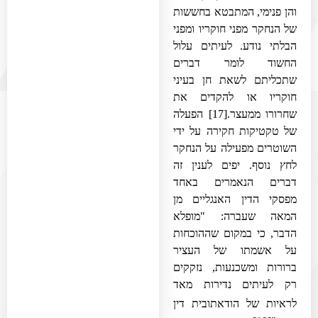
והן פנימי, המתבטא בחששות
של הנחקר מפני חוקריו ומפני
הבלתי נודע. לעיתים עלול
החשוד לומר דברים
שתכליתם לשאת חן בעיני
חוקריו או להקדים את
שחרורו ממעצר.
[17]
הפעלה
של טקטיקות חקירה על ידי
השוטרים מפעילה על הנחקר
לחץ נוסף. יפים לענין זה
דברים הנאמרים באחד
מפסקי הדין האנגליים מן
המאה שעברה: "מופלא
הדבר, כי במקום שההוכחות
על אשמתו של העציר
ברורות ומשכנעות, נזקקים
רק לעיתים נדירות מאד
לראיות של הודאתו
בית דין