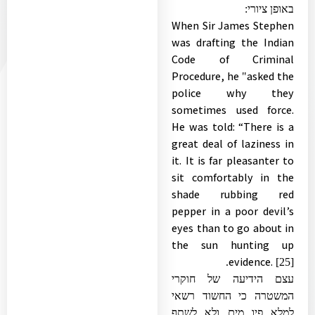
באופן ציורי:
When Sir James Stephen
was drafting the Indian
Code of Criminal
Procedure, he
asked the
"
police why they
sometimes used force.
He was told: “There is a
great deal of laziness in
it. It is far pleasanter to
sit comfortably in the
shade rubbing red
pepper in a poor devil’s
eyes than to go about in
the sun hunting up
evidence.
.
[25]
עצם הידיעה של חוקרי
המשטרה כי החשוד רשאי
למלא פיו מים ולא לשתף