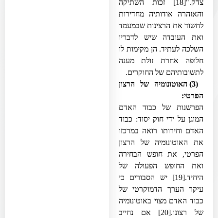
צדק."
[18]
זכות השתיקה
והאזהרה אודותיה מחדירות
לחשוד את הרצינות שבמעמד
ואת העובדה שיש לדבריו
השלכה לעתיד. הן מקימות לו
חלופה אחרת זולת מענה
לתשובותיהם של החוקרים.
(3) האוטונומיה של הרצון
הפרטי:
הפרשנות של כבוד האדם
המוגן על ידי חוק יסוד: כבוד
האדם וחירותו רואה במרכזו
את האוטונומיה של הרצון
הפרטי, את חופש הבחירה
ואת החופש הפעולה של
היחיד.
[19]
יש הסבורים כי
עיקר הערך הדמוקרטי של
כבוד האדם מצוי באוטונומיה
של רצונו.
[20]
אם נחייב