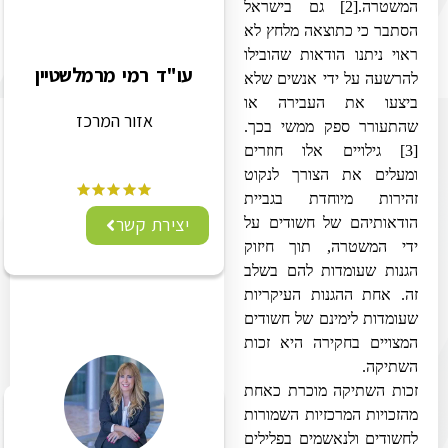
המשטרה.
[2]
גם בישראל
הסתבר כי כתוצאה מלחץ לא
ראוי ניתנו הודאות שהובילו
עו"ד רמי מרמלשטיין
להרשעה על ידי אנשים שלא
ביצעו את העבירה או
אזור המרכז
שהתעורר ספק ממשי בכך.
[3]
גילויים אלו חוזרים
ומעלים את הצורך לנקוט
זהירות מיוחדת בגביית
יצירת קשר
הודאותיהם של חשודים על
ידי המשטרה, תוך חיזוק
הגנות שעומדות להם בשלב
זה. אחת ההגנות העיקריות
שעומדות לימינם של חשודים
המצויים בחקירה היא זכות
השתיקה.
זכות השתיקה מוכרת כאחת
מהזכויות המרכזיות השמורות
לחשודים ולנאשמים בפלילים