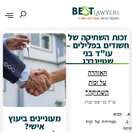
זכות השתיקה של
חשודים בפלילים –
עו"ד בני
שטיינברג
האזהרה
על זכות
השתיקה*
עו"ד בני שטיינברג
. מבוא
מעוניינים ביעוץ
מטרותיה של זכות
אישי?
יקה