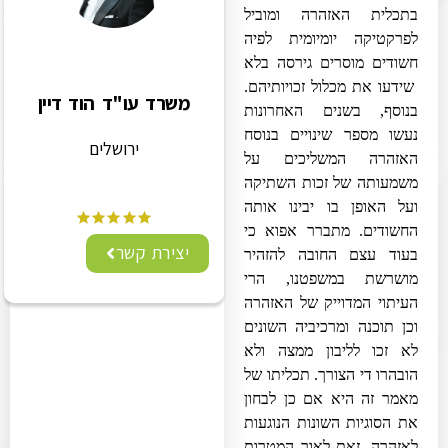
בתכלית האזהרה ומוביל
לפרקטיקה יומיומית לפיה
חשודים מוסרים גירסה בלא
שידעו את מכלול זכויותיהם.
משרד עו"ד הוד דיין
בנוסף, בשנים האחרונות
נעשו מספר שינויים בנוסח
ירושלים
האזהרה המשליכים על
משמעותה של זכות השתיקה
ועל האופן בו יבינו אותה
החשודים. מתברר אפוא כי
יצירת קשר
בעוד עצם החובה להזהיר
מושרשת במשפטנו, הרי
העיתוי המדוייק של האזהרה
וכן תוכנה ומרכיביה השונים
לא זכו לליבון ממצה ולא
הובהרו די הצורך. תכליתו של
מאמר זה היא אם כן לבחון
את הסוגיות השונות הנוגעות
לאזהרה, זאת לאור המטרות