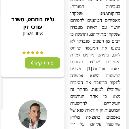
בעבירות חמורות.
DNA
בדיקות
שנלקחו
גלית בוחבוט, משרד
מאסירים הטוענים לחפותם
עורכי דין
הושוו עם ראיות מעבדה
אזור השרון
שנלקחו מתיקיהם, והתגלה כי
רבים מן הפונים שנבדקו לא
ביצעו את המעשה שיוחס
להם, ביניהם נידונים למוות
יצירת קשר
ואסירים שריצו תקופות
מאסר ארוכות.
[1]
חשיפת
הרשעות השוא אפשרה
לחקור בדיעבד את הסיבות
שהובילו לטעות. מחקר זה
מצא כי אחד הגורמים
העיקריים להרשעות
המוטעות הן הודאות שוא של
נאשמים כתוצאה מלחץ
שהופעל עליהם על ידי