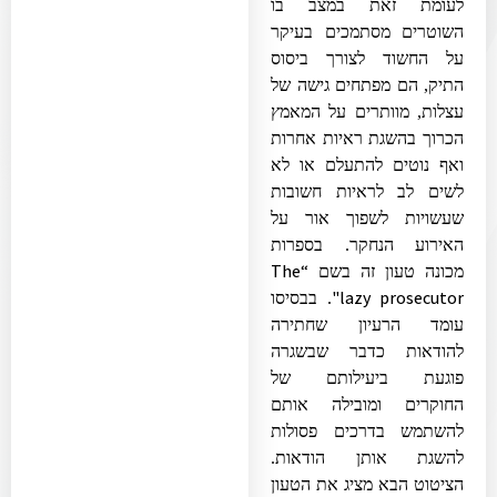
לעומת זאת במצב בו
השוטרים מסתמכים בעיקר
על החשוד לצורך ביסוס
התיק, הם מפתחים גישה של
עצלות, מוותרים על המאמץ
הכרוך בהשגת ראיות אחרות
ואף נוטים להתעלם או לא
לשים לב לראיות חשובות
שעשויות לשפוך אור על
האירוע הנחקר. בספרות
“The
מכונה טעון זה בשם
lazy prosecutor"
. בבסיסו
עומד הרעיון שחתירה
להודאות כדבר שבשגרה
פוגעת ביעילותם של
החוקרים ומובילה אותם
להשתמש בדרכים פסולות
להשגת אותן הודאות.
הציטוט הבא מציג את הטעון