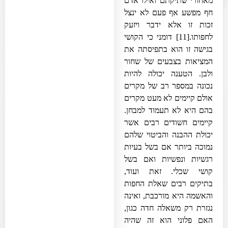
מאחורי שתיקתם ואילו אדם
חף מפשע אף פעם לא ינצל
זכות זו אלא ידבר ויזעק
לחפותו.
[11]
דומני כי הקושי
בגישה זו הוא בתפיסתה את
המציאות בצבעים של שחור
ולבן. הטענה יכולה להיות
נכונה במספר רב של מקרים
אולם קיימים לא מעט מקרים
בהם היא לא תעמוד למבחן.
קיימים חשודים רבים אשר
יכולת ההבנה והביטוי שלהם
נמוכה ביותר אם בשל בעיות
רגשיות ונפשיות ואם בשל
קושי שכלי. זאת ועוד,
בתיקים רבים שאלת החפות
והאשמה היא מורכבת, ואינה
נגזרת רק משאלה חדה כגון,
האם פלוני הוא זה שהיה