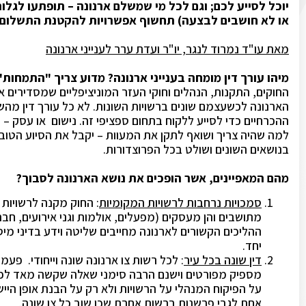
יוכל לסייע לכם; וגם לכל מי שמשלם ארנונה – תופתעו לגלו
או לא חושבים לבצעה) תחשוף אפשרויות להקטנת התשלום.
מאת עו"ד נמרוד לנגר, יו"ר ועדת ערר לענייני ארנונה
מיהו עורך דין מומחה בענייני ארנונה? מדוע צריך "התמחות"
החוקים, התקנות, הנהלים וחוקי העזר המוניציפליים שמסדירים את 
הארנונה לכשעצמם שונים ברשויות השונות. לא כל עורך דין מהשו
ההכרחיים כדי לסייע ללקוח בתחום ספציפי זה. נישום או עסק –
למה שהיה צריך ושואף לתקן את המעוות – יקבל את הסיוע הטוב 
בנושאים השונים ושולט בכל הפרוצדורות.
מהם המאפיינים, אשר הופכים את נושא הארנונה לסבוך?
סמכויות נרחבות לרשויות המקומיות
: החוק מקנה לרשויות 
מתושבים והן מעסקים (מפעלים, אולמות וגני אירועים, חברו
ההליכים הקשורים לארנונה מחייבים שליטה וידע בדיני מיסי
יחד.
דין שונה בכל עיר
: לכל רשות צו ארנונה שונה וייחודי. פעמי
מספיק מפורטים וישנם הרבה סימני שאלה שקשה מאד לפתור
על הפיקוח המנהלי על הרשויות ולא רק על הבנת אופן היי
אחת לגבי פרשנות ברשות אחרת שכן שוב כל צו שונה.