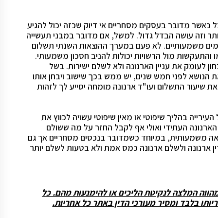
ל כאשר מדובר בעסקים מסחריים אי דיוק שכזה יכול להגיע
יותר וזה עושה הבדל גדול. למשל, אם מדובר במבני תעשייה
ומים משמעותיים. לא פעם במערך ההוצאות השנתי תשלום
 והתעקשות מול הרשויות יכולות להניב חסכון משמעותי.
ון לעומק את עניין הארנונה ולא לשלם ישירות. בשל
 הנושא לפני חמש שנים, יש ממש בכך שישוב ויבחן אותו
את שיעור התשלום ועו"ד ארנונה מומחה יסייע לך לזהות
העירייה בהליך שיפוטי או מאין שיפוטי עשויה לכווץ את
הארנונה העתידי ואולי אף לקבל החזר על מה ששולם
אה משמעותית, במיוחד כשמדובר בנכסים מסחריים אך גם
ך דין ארנונה ולשלם ארנונה כמס אמת ולא בטעות לשלם יותר
 מהווה המלצה לנקיטת הליכים או להימנעות מהם. כל
תו בלבד ומסיר מעורכי הדין באתר כל אחריות.