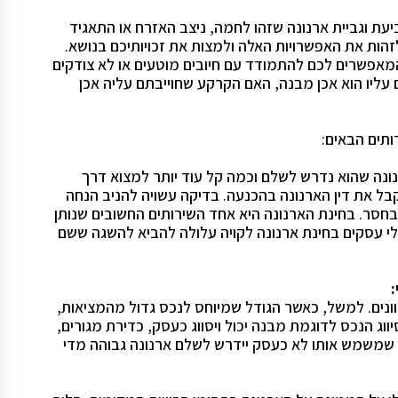
עת וגביית ארנונה שזהו לחמה, ניצב האזרח או התאגיד
 לזהות את האפשרויות האלה ולמצות את זכויותיכם בנושא.
מאפשרים לכם להתמודד עם חיובים מוטעים או לא צודקים
עליו הוא אכן מבנה, האם הקרקע שחוייבתם עליה אכן
ותים הבאים:
ונה שהוא נדרש לשלם וכמה קל עוד יותר למצוא דרך
ל את דין הארנונה בהכנעה. בדיקה עשויה להניב הנחה
סר. בחינת הארנונה היא אחד השירותים החשובים שנותן
לי עסקים בחינת ארנונה לקויה עלולה להביא להשגה ששם
וונים. למשל, כאשר הגודל שמיוחס לנכס גדול מהמציאות,
סיווג הנכס לדוגמת מבנה יכול ויסווג כעסק, כדירת מגורים,
ס שמשמש אותו לא כעסק יידרש לשלם ארנונה גבוהה מדי