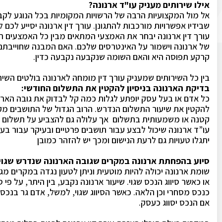
אילו שירותים מעניק עו"ד ארנונה?
אל מול המקצועיות הרבה של הרשויות המקומיות בכל הנוגע לקבי
שבידיו אפשרויות מורכבות להתגונן. עורך דין ארנונה יסייע לכם
עורך דין ארנונה יבחר את האמצעי המתאים מבין כל האמצעים ה
של ארנונה וישמור על האינטרסים שלכם. האם המבנה שחוייבתם 
קרקע תפוסה היא והאם השומה שנקבעה נקבעה כדין.
בין כל השירותים שמעניק עורך דין מומחה לארנונה בולטים השיר
בדיקת הארנונה בניסיון להקטין את התשלום החודשי:
כל אדם או בעל עסק יופתע לגלות כמה קל לבדוק את גובה הארנ
להקטין את שיעור התשלום הנדרש. הרוב הגדול של התושבים מקב
קטנה או משמעותית בתשלום אך עלולה גם להצביע על תשלום בח
עו”ד ארנונה שיכול לבצע עבור תושבים פרטיים ובעיקר עבור בע
יתגלו טעויות גם לרעת הנישום ומכך יש להזהר כמובן
סיוע בהפחתת ארנונה במקרים שגובה הארנונה שנדרש שגוי:
שומת ארנונה יכולה להיות מוטעית וניתן לטעון נגדה במקרים מג
או כאשר סיווג הנכס שגוי. שיעור ארנונה נקבע, בין היתר, על פי 
כנכס מסחרי וכן הלאה. כאשר הסיווג שגוי, למשל, אדם גר בנכ
אם הנכס יסווג כעסק.