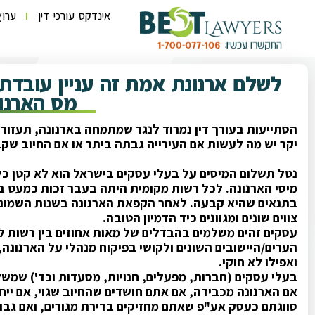
אינדקס עורכי דין
ערוץ
לשלם ארנונת אמת זה עניין עובדת
מס הארנו
הסתייעות בעורך דין נמרוד לנגר שמתמחה בארנונה, תעזור 
יקר יש מה לעשות אם העירייה גבתה ביתר או אם החיוב שקב
נטל תשלום המיסים על בעלי עסקים בישראל הוא לא קטן כלל,
מיסי הארנונה. לכל רשות מקומית היתה בעבר זכות כמעט ב
בתנאים שהיא קבעה. לאחר הקפאת הארנונה בשנות השמונים
צווים שונים ומגוונים כיד הדמיון הטובה.
עסקים זהים משלמים בהבדלים של מאות אחוזים בין רשות לר
הערים/היישובים השונים ולקושי בפיקוח מנהלי על הארנונה,
ואפילו לא חוקי.
בעלי עסקים (חברות, מפעלים, חנויות, מסעדות וכד') שמשל
אם הארנונה מכבידה, אם אתם חושדים שהחיוב שגוי, אם ייחס
סווגתם כעסק אע"פ שאתם מחזיקים בדירת מגורים, ואם גבו מ