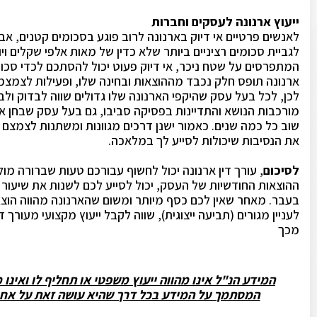
ייעוץ ארנונה לעסקים וחברות
לאנשים פרטיים אי דיוק בארנונה לרוב פוגע בסכומים קטנים, אב
לגביית סכומים רציניים ביותר שלא כדין של מאות אלפי שקלים ו
המתפרסים על שטח ניכר, אי דיוק פעוט יכול להסתכם לכדי סכ
ארנונה תופס חלק נכבד מההוצאות ובחינה שלו, ופעילות לצמצמו
לכן, לכל בעל עסק שהיקפי הארנונה שלו גדולים שווה לבדוק ולבח
מורכבות הנושא והתדיינות בפסיקה סביבו, גם בעל עסק שבחן את
שוב כל כמה שנים. כאמור ישנן דרכים מגוונות ומשתנות לצמצם 
את הנסיבות שיכולות לסייע לך במלאכה.
לסיכום
, עורך דין ארנונה יכול לחשוף עבורכם טעות שברורה מול 
ההוצאות החודשיות של העסק, יכול לסייע לכם לשנות את שיעור 
בעבר. מאחר שאין לכם כסף מיותר ומשום שהארנונה מהווה הוצ
לעניין מגורים (תביעה ייצוגית), שווה לקבל ייעוץ מקצועי מעור
מכך
המידע הנ"ל אינו מהווה ייעוץ משפטי או תחליף לו ואינו
המסתמך על המידע בכל דרך שהיא עושה זאת על אחריו