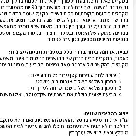
במקרים כאלה תוכלו בעזרת עורך דין ארנונה לפנות בהליך מנה
זה מכונה "השגה" שחייבת להיות מוגשת תוך
90
יום מהמועד בו
מקבלים הודעות תקופתיות כל חודשיים. רק על שומה חדשה ש
בחודשי דצמבר או ינואר ניתן להגיש השגה. בהשגה תציגו את טענ
חשיבות הייצוג על ידי עורך דין גבוהה, משום שלא תמיד מתאפשר
בבחינה עמוקה של השומה ובמקרה הצורך בניסוח מקצועי ומס
בנקיטת הליכים נוספים, כגון ערר כאמור.
גביית ארנונה ביתר בדרך כלל במסגרת תביעה ייצוגית:
כאמור, במקרים רבים הנזק של התושבים הנישומים איננו משמעותי 
מקומיות בהקשר של ארנונה מאד נפוצות. לתביעות מסוג זה יתרונ
יכולת לתבוע סכום קטן עבור כל תובע ייצוגי.
חסכון בשל אי תשלום אגרות בית משפט.
חסכון בשל אי תשלום שכר טרחה לעורך דין.
תביעה ייצוגית כוללת את השנתיים שקדמו לה, ואילו השגה 
ייצוג בהליכים שונים:
עו"ד ארנונה מסייע בהגשת ההשגה הראשונית, ואם זו לא מתקבלת
החלטה זו לא תניח את דעתכם, תוכלו להגיש ערעור לבית המשפט 
מומלץ ורצוי, ליווי של עורך דין.