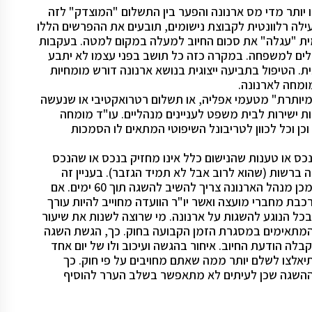
 יותר מדי מס ארנונה והפער בין התשלום "המוצדק" לזה
לה רלוונטית לקבוצת נישומים, תובעים את ההפרשים הללו
ית "עגלה" את סכום החיוב למעלה במקום למטה. בעקבות
ם למשפחה. במקרה כזה כל תושב בפני עצמו לא יתבע
ת. הטיפול בתביעה ייצוגית בנושא ארנונה דורש מומחיות
מומחה לארנונה.
מיותרת" מטעמי אפליה, או תשלום רטרואקטיבי או שנעשה
נות ישירות לבית משפט לעניינים מנהליים. עו"ד מומחה
כן וכל לכוון לטריבונל השיפוטי המתאים לו הסמכות
נכס או טענות שהנישום כלל אינו מחזיק בנכס או שהנכס
 ברשות (שהוא לרוב אבל לא תמיד הגזבר). בעניין זה
ישנם 90 יום מיום קבלת השומה להגיש השגה אליה ולאחר מכן מנהל הארנונה צריך להשיב להשגה תוך 60 ימים. אם
רכבת מחברי מועצה ואשר יו"ר הוועדה מחוייב להיות עורך
בכל הנוגע להשגות על ארנונה. מי שרוצה לשנות את שיעור
 המתאימים במסגרת הזמן הקבועה בחוק. כך, הגשת השגה
היות תוך 90 יום מהמועד שהתקבלה הודעת החיוב. איחור בהגשה ועיכוב ולו של יום אחד
אלצו לשלם יותר ממה שאתם מחויבים על פי חוק. כך
 ההשגה שכן לעיתים לא מתאפשר בשלב הערר להוסיף