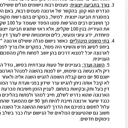
צורך בתביעה ייצוגית
: פעמים רבות נישומים מגלים ששילמו
הנדרש הוא קטן. בהקשר של ארנונה פעמים רבות, באם העי
במסגרת תביעה ייצוגית. למשל, במקרים בהם רשות מקומ
כך תושבים רבים מהרשות ספגו הפסד שעומד על
100
שקלי
את העירייה בגין
100
שקלים, אלא ראוי שתוגש תביעה ייצוגי
מיוחדת, ידע עיוני ומעשי, כלים ומיומנויות שיש לעורך דין 
בתי משפט מינהליים
: כאשר נישום מגלה ששילם ארנונה "
ביחס לסיווג חדש והשינוי היה פסול, במקרים אלו צריך לפ
לארנונה יוכל למצוא דרכים בהן יושב לפחות חלק מהסכום ו
העניינית.
5.
השגה וערר:
בעניינים של טעות עובדתית בסיווג, גודל ה
ריק ולא נעשה בו שימוש, יש לפנות בהשגה למנהל הארנונה
לא קיבל אותה ניתן להגיש ערר שידון בפני וועדת ערר המו
דין בעל ותק ובקיאות בתחום. לעניין הזמן חשיבות מכרעת 
הארנונה שהוא נדרש לשלם, חייב למהר ולפתוח בהליכים
כנגד שיעור ארנונה חייבת ל
עלול לחסום בפניכם את הדרך להגשת ההשגה וכל השנה תי
חשוב גם שהטיעונים המלאים של הנישום יעלו כבר בשלב
נימוקים חדשים.