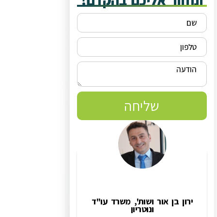
ונחזור אליכם בהקדם!
שליחה
ירון בן אור ושות', משרד עו"ד
ונוטריון