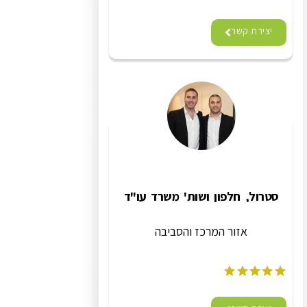
יצירת קשר
סטרול, חלפון ושות' משרד עו"ד
אזור המרכז והסביבה