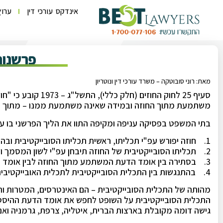
אינדקס עורכי דין
ערוץ
פרשנו
מאת: רוני סובוטקה – משרד עורכי דין ונוטריון
סעיף 25 לחוק החוזים 
משתמעת מתוך החוזה ובמידה שאינה משתמעת ממנו – מתוך ה
בתי המשפט בפסיקה עניפה ומקיפה התוו את הליך הפרשני בו ע
1. חוזה יפורש עפ"י תכליתו, ראשית תכליתו הסובייקטיבית ובהיעדרה עפ"י תכליתו האובייקטיבית.
2. תכליתו הסובייקטיבית של החוזה תיבחן עפ"י לשון המסמך ונסיבות עריכתו, בו זמנית.
3. בסתירה בין אומד הדעת המשתמע מתוך החוזה לבין אומד הדעת הנלמד מתוך הנסיבות – יד הראשון על העליונה.
4. בהתנגשות בין התכלית הסובייקטיבית לתכלית האובייקטיבית התכלית הסובייקטיבית תגבר.
מהותה של התכלית הסובייקטיבית – הם האינטרסים, המטרות וה
התכלית הסובייקטיבית על השופט לחפש את אומד הדעת ההיסטו
גישה דומה מקובלת בארצות הברית, איטליה, צרפת, גרמניה ואנ