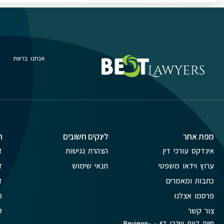
אנחנו ברשת
מפת אתר
לינקים חשובים
ת
אינדקס עורכי דין
הצהרת נגישות
ד
ערוץ וידאו משפטי
תנאי שימוש
ד
כתבות ומאמרים
ד
פרסמו אצלנו
פ
צור קשר
ק
חוות דעת עורכי דין - Reviews-