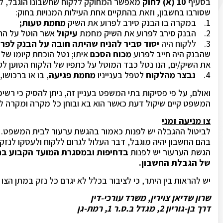
בסעיף
10 (א) לחוק
מאפשר המחוקק ללקוח שחשבונו הוגבל, ל
שסורבו בחשבון, וזאת בהתקיים אחת העילות המנויות בחוק:
1. במקרה בו הבנק סירב לפרוע את השיק
מחמת טעות;
2. הבנק סירב לפרוע את השיק מחמת
עיקול
אשר הוטל על ה
3. ללקוח היה
יסוד סביר להניח שהיתה חובה על הבנק לפרו
שהבנק היה חייב לפרוע
מכוח הסכם
איתו; נטל הוכחת קיומו של 
את השיק/ים, הנו נטל כבד המוטל על כתפיו של הלקוח הטוען לקי
4.
נבצר מהלקוח
לטפל בענייניו
מחמת פגיעה
, בו או ברכושו
ואולם, על פי פסיקות בתי המשפט בעניין זה, ניתן להסיק כי רש
המשפט קיים שיקול דעת כאשר הוא בא ובוחן כל מקרה ומקרה לג
צו מניעה זמני
לביטול ההגבלה יש לפנות כאמור בהגשת ערעור לבית המשפט. א
בהם החשבון יהיה מוגבל, דבר העלול לגרום ללקוח ולעסקו לנזק 
הגשת הערעור יש לפנות
בדחיפות ובמסגרת המועד הקבוע בחו
של הגבלת החשבון.
יש להראות בין היתר, כי לציבור בכלל לא יגרם כל נזק במתן הצו
שרון שדיאן צוירין, משרד עורכי-דין
דרך בן-גוריון 2, מגדל ב.ס.ר 1, רמת-גן