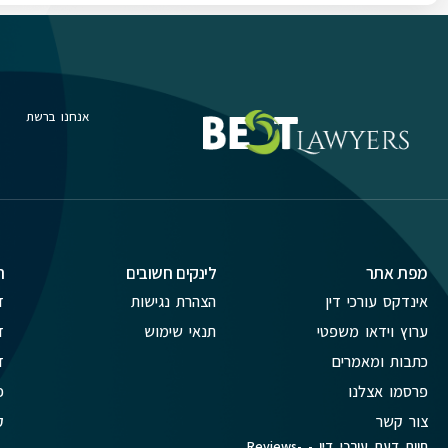
אנחנו ברשת
מפת אתר
לינקים חשובים
ת
אינדקס עורכי דין
הצהרת נגישות
ד
ערוץ וידאו משפטי
תנאי שימוש
ד
כתבות ומאמרים
ד
פרסמו אצלנו
פ
צור קשר
ק
חוות דעת עורכי דין - Reviews-