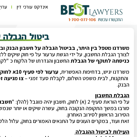
אינדקס עורכי דין
ערוץ
ביטול הגבלה 
משרדנו מטפל בין היתר, בביטול הגבלה על חשבון הבנק וביט
לצורך הגבלת החשבון, על ידי הגשת ערעור על פי חוק שיקים ללא 
כניסתה לתוקף של הגבלת
החשבון והגדרתו של הלקוח כ "לקוח
משרדנו יגיש, בדחיפות האפשרית,
ערעור לפי סעיף 10א לחוק שיקים ללא כיסוי
והתקנות, לבית משפט השלום, לקבלת סעד זמני –
צו מניעה ז
הבנק.
הגבלת החשבון
על פי הוראת סעיף 2 (א) לחוק, חשבון יהיה מוגבל (להלן: "
חשבון
סורבו במשך התקופה הנקובה בחוק, עשרה שיקים או יותר שנמשכ
הסירוב הראשון לסירוב האחרון.
זאת ועוד, במקרים העונים על התנאים האמורים בחוק, עלול הלקו
העילות לביטול ההגבלה