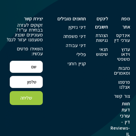
מפת
לינקים
תחומים מובילים
יצירת קשר
זקוקים לעזרה
אתר
חשובים
דיני נזיקין
בבחירת עו"ד?
מעוניינים שנציג
אינדקס
הצהרת
דיני משפחה
מטעמנו יעזור לכם?
עורכי דין
נגישות
דיני עבודה
השאירו פרטים
ערוץ
תנאי
עכשיו:
וידאו
שימוש
פלילי
משפטי
קניין רוחני
כתבות
ומאמרים
פרסמו
אצלנו
צור קשר
שליחה
חוות
דעת
עורכי
דין -
Reviews-
IL