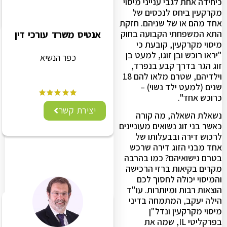
כיחידה אחת לגבי ענייני מיסוי
מקרקעין ביחס לנכסים של
אחד מהם או של שניהם. חזקת
התא המשפחתי הקבועה בחוק
אנטיס משרד עורכי דין
מיסוי מקרקעין, קובעת כי
"יראו רוכש ובן זוגו, למעט בן
כפר הנשיא
זוג הגר בדרך קבע בנפרד,
וילדיהם, שטרם מלאו להם 18
שנים (למעט ילד נשוי) –
כרוכש אחד".
יצירת קשר
נשאלת השאלה, מה קורה
כאשר בני זוג נשואים מעוניינים
לרכוש דירה ובבעלותו של
אחד מבני הזוג דירה שרכש
בטרם נישואיהם? כמו בהרבה
מקרים בקיאות ברזי הרכישה
והמיסוי יכולה לחסוך לכם
הוצאות רבות ומיותרות. עו"ד
הילה יעקב, המתמחה בדיני
מיסוי מקרקעין ונדל"ן
בפרקליטי IL, שמה את