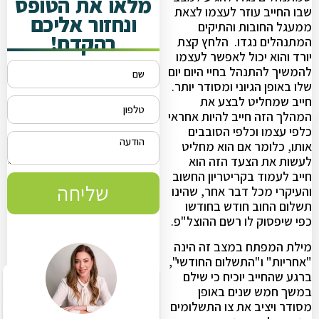
מלאו את הטופס
שבו החייב עוזר לעצמו לצאת
ונחזור אליכם
ממעגל החובות והתיקים
בהקדם!
המתנהלים נגדו. הלחץ קצת
יורד והוא יכול לאפשר לעצמו
להמשיך להתנהל בחיי היום יום
שלו באופן הגיוני ומסודר יותר.
חייב שמחליט לבצע את
המהלך הזה חייב להיות אחראי
כלפי עצמו וכלפי הסובבים
אותו, כלומר אם הוא מחליט
לעשות את הצעד הזה הוא
חייב לעמוד בקריטריון החשוב
שליחה
והעיקרי מכל דבר אחר, שהינו
תשלום החוב חודש בחודשו
כפי שיפסוק לו רשם ההוצל"פ.
מילת המפתח במצב זה הינה
"אחריות" ו"התשלום החודשי",
ברגע שהחייב יוכיח כי שילם
במשך חמש שנים באופן
מסודר ויציב את צו התשלומים