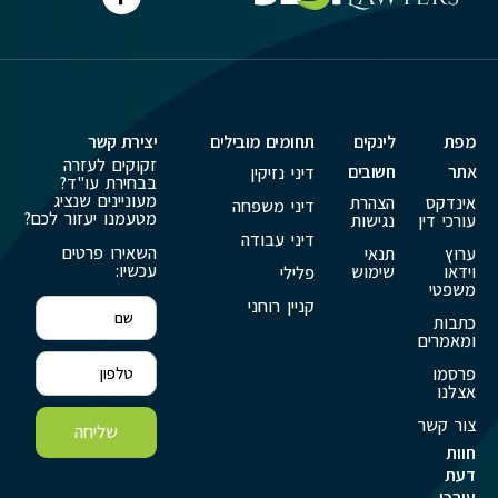
מפת
לינקים
תחומים מובילים
יצירת קשר
זקוקים לעזרה
אתר
חשובים
דיני נזיקין
בבחירת עו"ד?
מעוניינים שנציג
אינדקס
הצהרת
דיני משפחה
מטעמנו יעזור לכם?
עורכי דין
נגישות
דיני עבודה
השאירו פרטים
ערוץ
תנאי
עכשיו:
וידאו
שימוש
פלילי
משפטי
קניין רוחני
כתבות
ומאמרים
פרסמו
אצלנו
צור קשר
שליחה
חוות
דעת
עורכי