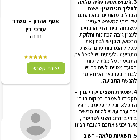
3. גיבוש אסטרטגיה
מלאה
להליך הגירושין
– ישנם
הבדלים מהותיים בהכרעתם
אסף אהרון – משרד
של ביתי המשפט לענייני
משפחה וביתי הדין הרבניים
עורכי דין
לעניין גובה המזונות וחלוקת
חדרה
הרכוש, ולכן יש לבחון את
מכלול הנסיבות טרם הגשת
התביעה . לעיתים יש לפצל את
התביעות על מנת לזכות
בסעד מסוים ולשם כך יש
יצירת קשר
לבחור בערכאה המתאימה
להגשת התביעה .
4.
שמירת חפצים יקרי ערך
–
הקפידו לשמרם במקום בו בן
הזוג לא יוכל להעלימם . חפץ
יקר ערך עשויי להיות מכשיר
בידי בן הזוג השני לסחיטה ,
אשר יכניע אתכם לטובת רצונו
5. חשאיות מלאה
– חשוב