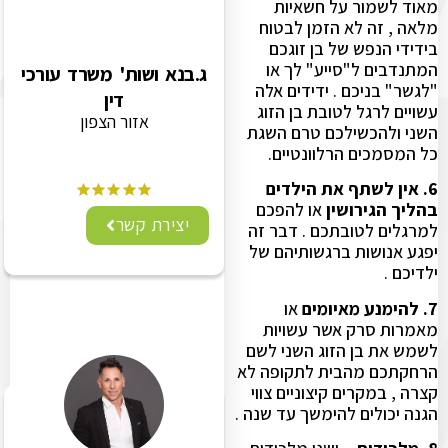
מאוד לשמור על חשאיות
מלאה , זה לא הזמן לבטוח
בידידי הנפש של בן זוגכם
המתנדבים ל"סייע" לך או
ג.בנא ושות' משרד עורכי
"לגשר" בניכם . ידידים אלה
דין
עשויים לרגל לטובת בן הזוג
אזור הצפון
השני ולהכשילכם טרם השגת
כל המסמכים הרלוונטיים.
6. אין לשתף את הילדים
בהליך הגירושין
או להפכם
יצירת קשר
למרגלים לטובתכם . דבר זה
יפגע אנושות ברגשותיהם של
ילדיכם .
7. להימנע מאיומים
או
מאמרות סרק אשר עשויות
לשמש את בן הזוג השני לשם
הרחקתכם מהבית לתקופה לא
קצרה , במקרים קיצוניים צווי
הגנה יכולים להימשך עד שנה .