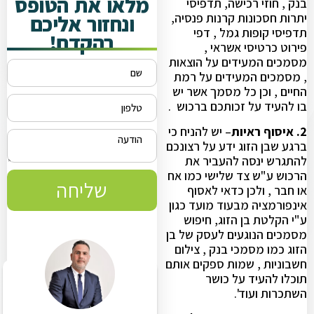
מלאו את הטופס
בנק , חוזי רכישה, תדפיסי
ונחזור אליכם
יתרות חסכונות קרנות פנסיה,
תדפיסי קופות גמל , דפי
בהקדם!
פירוט כרטיסי אשראי ,
מסמכים המעידים על הוצאות
, מסמכים המעידים על רמת
החיים , וכן כל מסמך אשר יש
בו להעיד על זכותכם ברכוש .
2. איסוף ראיות
– יש להניח כי
ברגע שבן הזוג ידע על רצונכם
להתגרש ינסה להעביר את
הרכוש ע"ש צד שלישי כמו אח
שליחה
או חבר , ולכן כדאי לאסוף
אינפורמציה מבעוד מועד כגון
ע"י הקלטת בן הזוג, חיפוש
מסמכים הנוגעים לעסק של בן
הזוג כמו מסמכי בנק , צילום
חשבוניות , שמות ספקים אותם
תוכלו להעיד על כושר
השתכרות ועוד'.