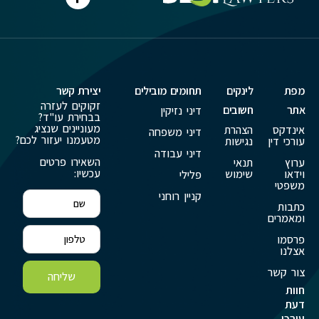
מפת
לינקים
תחומים מובילים
יצירת קשר
זקוקים לעזרה
אתר
חשובים
דיני נזיקין
בבחירת עו"ד?
מעוניינים שנציג
אינדקס
הצהרת
דיני משפחה
מטעמנו יעזור לכם?
עורכי דין
נגישות
דיני עבודה
השאירו פרטים
ערוץ
תנאי
עכשיו:
וידאו
שימוש
פלילי
משפטי
קניין רוחני
כתבות
ומאמרים
פרסמו
אצלנו
צור קשר
שליחה
חוות
דעת
עורכי