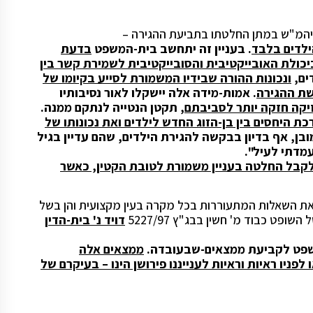
יהמ"ש במתן החלטתו בתביעת ההגירה –
ילדים בלבד
. בעניין זה יתחשב בית-המשפט
בדעת
יכולת האובייקטיבית והסובייקטיבית לשמירת קשר בין
ים,
ונכונות ההורה שבידיו המשמורת לסייע בקיומו של
שת ההגירה
. אמות-מידה אלה יישקלו לאור נסיבותיו
יקה חזקה יותר לסביבתם
, תקטן הנטייה לנתקם ממנה.
ת היחסים בין בן-הזוג החדש לילדים ואת נכונותו של
ובן, אף בדיון בבקשה להגירת הילדים, שהם עדיין בגיל
מדתי לעיל".
לקבל החלטה בעניין משמורת לטובת הקטין, כאשר
את השאלות המתעוררות בכל מקרה בעין מקצועית והן בשל
של השופט כבוד מ' חשין ב
בג"ץ 5227/97
דויד נ' בית-הדין
המשפט לקביעת ממצאים-שבעובדה.
ממצאים אלה
ניו ראיות וראיות לענייננו פירושן הינו – בעיקרם של