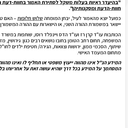
"
בהיעדר ראיות בעלות משקל לסתירת האמור בחוות-דעת ה
חוות-הדעת ומסקנותיהן
".
כפועל יוצא מהאמור לעיל, יבחן המומחה
שלוש חלופות
– האם טו
יישאר במשמורת ההורה השני, או הישארות עם ההורה המשמורן בע
הכותבות עו"ד קרן רז ועו"ד הדס ויינפלד רוסו, שותפות במשרד רז
המשפחה, תחום רחב הטומן בחובו נושאים רבים כגון: גירושין, מז
שיתוף, הסכמי ממון, ירושות וצוואות, הגירה/ חטיפת ילדים לחו"ל, 
מתחום המעמד האישי.
המידע הנ"ל אינו מהווה ייעוץ משפטי או תחליף לו ואינו מהו
המסתמך על המידע בכל דרך שהיא עושה זאת על אחריותו בלב