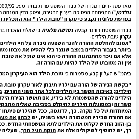
מאז פסק-דינו המנחה של כבוד השופט פורת בתיק מ.א. 2069/92
גולדמן
") התפתחה הפסיקה בעניין ההגירה, ופסק הדין המנחה ה
בפרשת פלונית נקבע כי עקרון "טובת הילד" הוא התכלית ו
כבוד השופטת דורנר קבעה ב
פרשת פלונית
כי שאלת ההכרח בהג
עקרון טובת הילדים-
"אמנם להחלטת ההורה להגר השפעה ניכרת על חיי הילדים
ביותר בעבור הילדים במצב שנוצר בלי להסיט את מבטו מטו
אלא אם ניכר מהתנהגות ההורה כי הוא אינו שוקל את טובת 
אין זה מטובתו של הילד להיות עם הורה זה.
ביהמ"ש העליון קבע מסמרות כי
טובת הילד הוא העיקרון המ
"
בקשת הגירה של הורה עם ילדיו תיבחן לאור עקרון טובת ה
הילדים
;
באיכות הקשר בין הילדים לכל אחד משני ההורים
;
ב
הילדים להורה שהמשמורת לא בידיו
, אם תאושר הגירת הילד
קשר זה
ו
במסוגלות הילדים להיקלט בסביבה שאליה מתבק
המיוחדות של כל מקרה. כך, לדוגמה, ככל שהילדים פיתחו
ז
אם ההורה שבידיו המשמורת נישא בשנית, יש
לבחון את מערכ
בן-הזוג החדש לקלוט את הילדים לתא המשפחתי החדש
. כמ
רך, יש להוסיף לשיקולים אלה את
חזקת הגיל הרך
, שעליה ע