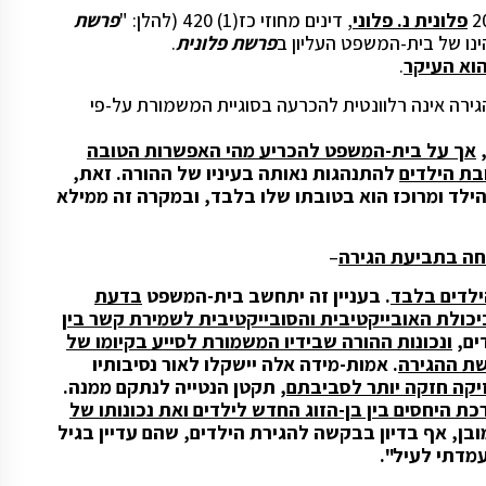
פלונית נ. פלוני
, דינים מחוזי כז(1) 420 (להלן: "
פרשת
ינו של בית-המשפט העליון ב
פרשת פלונית
.
הוא העיקר
.
ירה אינה רלוונטית להכרעה בסוגיית המשמורת על-פי
,
אך על בית-המשפט להכריע מהי האפשרות הטובה
בת הילדים
להתנהגות נאותה בעיניו של ההורה. זאת,
הילד ומרוכז הוא בטובתו שלו בלבד, ובמקרה זה ממילא
נחה בתביעת הגירה
–
ילדים בלבד
. בעניין זה יתחשב בית-המשפט
בדעת
יכולת האובייקטיבית והסובייקטיבית לשמירת קשר בין
ים,
ונכונות ההורה שבידיו המשמורת לסייע בקיומו של
שת ההגירה
. אמות-מידה אלה יישקלו לאור נסיבותיו
יקה חזקה יותר לסביבתם
, תקטן הנטייה לנתקם ממנה.
ת היחסים בין בן-הזוג החדש לילדים ואת נכונותו של
ובן, אף בדיון בבקשה להגירת הילדים, שהם עדיין בגיל
מדתי לעיל".