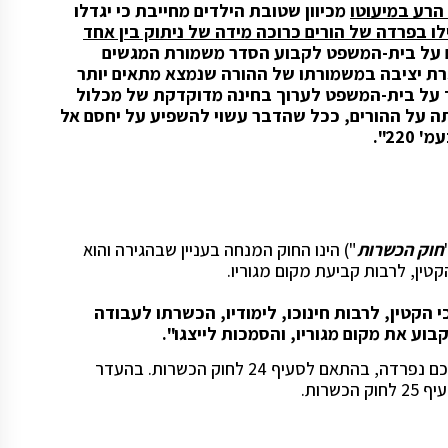
הרע במיעוטו
מכיוון שטובת הילדים מחייבת כי יגדלו
לו בפרדה של הורים כרוכה מידה של ניתוק בין אחד
ם על בית-המשפט לקבוע הסדר משמורת המגשים
ת יציבה במשמורתו של ההורה שנמצא מתאים יותר
ך על בית-המשפט לערוך בחינה מדוקדקת של מכלול
 על ההורים, ככל שהדבר עשוי להשפיע על יחסם אל
חוק הכשרות
") הינו החוק המנחה בעניין שבהגירה והוא
טין, לרבות קביעת מקום מגוריו.
הקטין, לרבות חינוכו, לימודיו, הכשרתו לעבודה
וע את מקום מגוריו, והסמכות לייצגו".
עולה כי קביעת מקום מגורי הקטין נתונה לשני ההורים אף אם דרכם נפרדה, בהתאם לסעיף 24 לחוק הכשרות. בהעדר
רות.