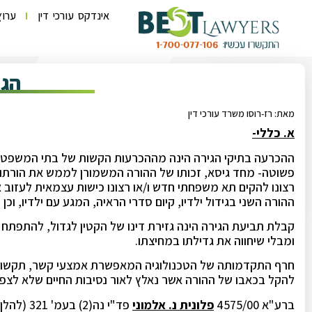
אינדקס עורכי דין
ערוץ
הגי
מאת: רז-רוסו משרד עורכי דין
א. כללי-
ההכרעה בתיקי הגירה הינה מההכרעות הקשות של בתי המשפט ל
פשוטה- מחד גיסא, זכותו של ההורה המשמורן לממש את הורתו 
רצונו להקים תא משפחתי חדש ו/או רצונו כישות עצמאית לעזוב א
ההורה השני בגידול ילדיו, קיום סדרי הראיה, המגע עם ילדיו, וכן מ
קבלת תביעת הגירה הינה גזירת דינו של הקטין לגדול, להתפתח ול
ומבלי שיחווה את גדילתו במחיצתו.
חרף התקדמותה של הטכנולוגיה המאפשרת אמצעי קשר, תקשורת,
להקל בכאבו של ההורה אשר נאלץ לאור נסיבות החיים שלא לצפות
ברע"א 4575/00
פלונית נ. אלמוני
פד"י נה(2) בעמ' 321 (להלן: "