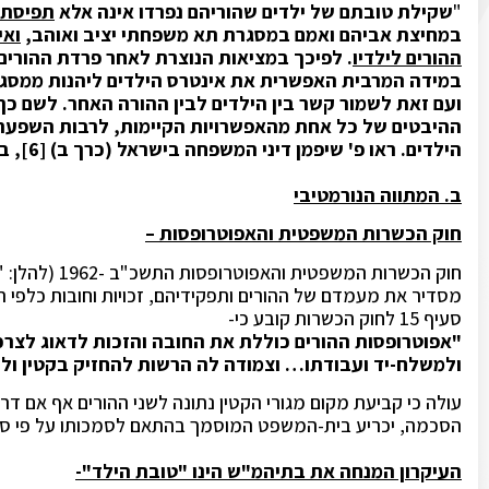
"
שקילת טובתם של ילדים שהוריהם נפרדו אינה אלא
תפיסת 
במחיצת אביהם ואמם במסגרת תא משפחתי יציב ואוהב,
ואי
ההורים לילדיו
. לפיכך במציאות הנוצרת לאחר פרדת ההורי
במידה המרבית האפשרית את אינטרס הילדים ליהנות ממסגר
ועם זאת לשמור קשר בין הילדים לבין ההורה האחר. לשם כ
ההיבטים של כל אחת מהאפשרויות הקיימות, לרבות השפעתה
הילדים. ראו פ' שיפמן דיני המשפחה בישראל (כרך ב) [6], בעמ' 220".
ב. המתווה הנורמטיבי
חוק הכשרות המשפטית והאפוטרופסות –
חוק הכשרות המשפטית והאפוטרופסות התשכ"ב -1962 (להלן: "
מסדיר את מעמדם של ההורים ותפקידיהם, זכויות וחובות כלפי הק
סעיף 15 לחוק הכשרות קובע כי-
"אפוטרופסות ההורים כוללת את החובה והזכות לדאוג לצרכי 
ולמשלח-יד ועבודתו… וצמודה לה הרשות להחזיק בקטין ולקב
הסכמה, יכריע בית-המשפט המוסמך בהתאם לסמכותו על פי סעיף 25 לחוק הכש
העיקרון המנחה את בתיהמ"ש הינו "טובת הילד"-