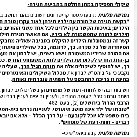
שיקולי הפסיקה במתן החלטה בתביעת הגירה-
ב
פרשת פלונית
נקבעו מספר קריטריונים חשובים בהם יתחשב ב
"
בקשת הגירה של הורה עם ילדיו תיבחן לאור עקרון טובת ה
הילדים
;
באיכות הקשר בין הילדים לכל אחד משני ההורים
;
ב
הילדים להורה שהמשמורת לא בידיו
, אם תאושר הגירת הילד
קשר זה
ו
במסוגלות הילדים להיקלט בסביבה שאליה מתבק
המיוחדות של כל מקרה. כך, לדוגמה, ככל שהילדים פיתחו
ז
אם ההורה שבידיו המשמורת נישא בשנית, יש
לבחון את מערכ
בן-הזוג החדש לקלוט את הילדים לתא המשפחתי החדש
. כמ
רך, יש להוסיף לשיקולים אלה את
חזקת הגיל הרך
, שעליה ע
נקבע כי על ביהמ"ש לבחון את
מכלול השיקולים והאינטרסים 
בחינה זו צריכה להתבסס על תשתית עובדתית נאותה
.
חשיבות רבה יש ל
חוות-דעת של מומחים
הן בשל יכולתם לבחון 
היותם גורם ניטרלי לעומת ההורים, ולעניין זה יפים לעניין דבריו 
הרבני הגדול בירושלים
[2], בעמ' 462:
"טובתו של ילד אינה מושג תיאורטי. לעניינה נדרש בית-
בית-משפט לא יוכל לקובעם – על דרך הכלל – אלא אם יובאו לפ
דברים – חוות-דעת של מומחים
".
ב
פרשת פלונית
קבע ביהמ"ש כי-