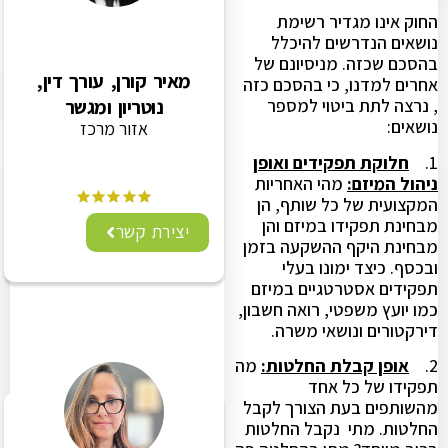
החוק אינו מגדיר רשימת
נושאים הנדרשים להיכלל
בהסכם שכזה. מניסיונם של
מאיר קורן, עורך דין,
אחרים למדנו, כי בהסכם כזה
נוטריון ומגשר
, נרצה לתת ביטוי למספר
נושאים:
אזור מרכז
1.
חלוקת תפקידים ואופן
ניהול המיזם:
מהי האחריות
המקצועית של כל שותף, הן
מבחינת תפקידו במיזם והן
יצירת קשר
מבחינת היקף ההשקעה בזמן
ובכסף. כיצד ימונו בעלי
תפקידים אסטרטגיים במיזם
כמו יועץ משפטי, רואה חשבון,
דירקטורים ונושאי משרה.
2.
אופן קבלת החלטות:
מה
תפקידו של כל אחד
מהשותפים בעת הצורך לקבל
החלטות. מתי נקבל החלטות