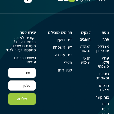
מפת
לינקים
תחומים מובילים
יצירת קשר
זקוקים לעזרה
אתר
חשובים
דיני נזיקין
בבחירת עו"ד?
מעוניינים שנציג
אינדקס
הצהרת
דיני משפחה
מטעמנו יעזור לכם?
עורכי דין
נגישות
דיני עבודה
השאירו פרטים
ערוץ
תנאי
עכשיו:
וידאו
שימוש
פלילי
משפטי
קניין רוחני
כתבות
ומאמרים
פרסמו
אצלנו
צור קשר
שליחה
חוות
דעת
עורכי