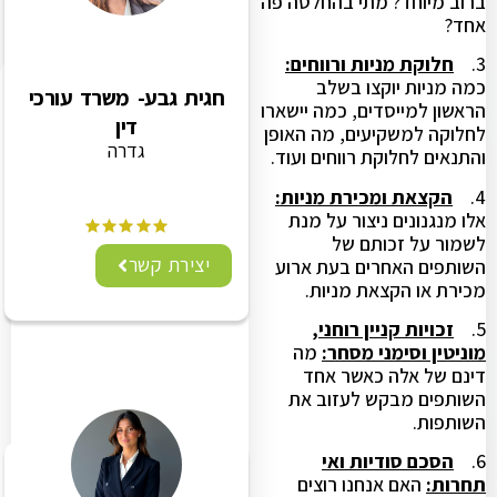
ברוב מיוחד? מתי בהחלטה פה
אחד?
3.
חלוקת מניות ורווחים:
כמה מניות יוקצו בשלב
חגית גבע- משרד עורכי
הראשון למייסדים, כמה יישארו
דין
לחלוקה למשקיעים, מה האופן
גדרה
והתנאים לחלוקת רווחים ועוד.
4.
הקצאת ומכירת מניות:
אלו מנגנונים ניצור על מנת
לשמור על זכותם של
יצירת קשר
השותפים האחרים בעת ארוע
מכירת או הקצאת מניות.
5.
זכויות קניין רוחני,
מוניטין וסימני מסחר:
מה
דינם של אלה כאשר אחד
השותפים מבקש לעזוב את
השותפות.
6.
הסכם סודיות ואי
תחרות:
האם אנחנו רוצים